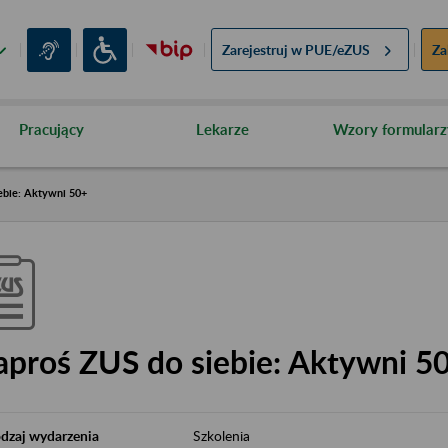
Zarejestruj w
PUE/eZUS
Za
Pracujący
Lekarze
Wzory formularz
ebie: Aktywni 50+
aproś ZUS do siebie: Aktywni 5
dzaj wydarzenia
Szkolenia