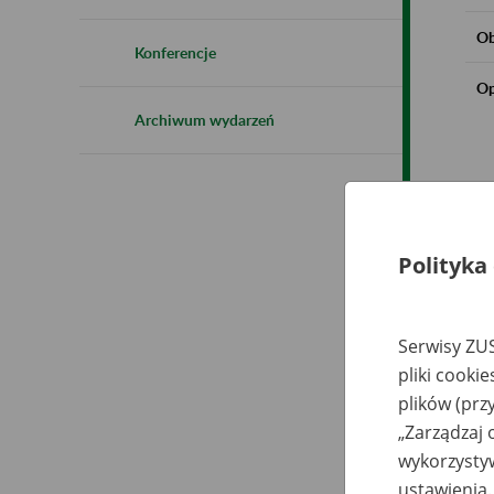
Ob
Konferencje
Op
Archiwum wydarzeń
Polityka
Serwisy ZUS
pliki cooki
plików (prz
„Zarządzaj 
wykorzystyw
ustawienia.