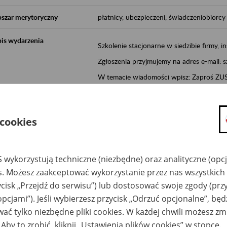
szar merytoryczny
płatnicy, ubezpieczeni, świadczeniobiorcy
is wydarzenia
Szkolenie stacjonarne w siedzibie firmy, in
Zgłoszenia przyjmujemy na adres e-mail: 
W temacie wiadomości wpisz: Zaproś ZUS 
Poznań/Konin/Koło/Turek/Słupca/Wrześn
proponowaną datę szkolenia.
 cookies
Aktywni 50+ to inicjatywa, która pokazuje
wartość.
Program ten to:
 wykorzystują techniczne (niezbędne) oraz analityczne (opc
es. Możesz zaakceptować wykorzystanie przez nas wszystkich 
promocja aktywności zawodowej osób 
ycisk „Przejdź do serwisu”) lub dostosować swoje zgody (przy
zachęcanie do świadomego planowania
opcjami”). Jeśli wybierzesz przycisk „Odrzuć opcjonalne”, bę
ZUS przez działania informacyjne i eduka
ać tylko niezbędne pliki cookies. W każdej chwili możesz zm
kontynuowaniu aktywności zawodowej, d
związanych z wiekiem.
 Aby to zrobić, kliknij „Ustawienia plików cookies” w stopce.