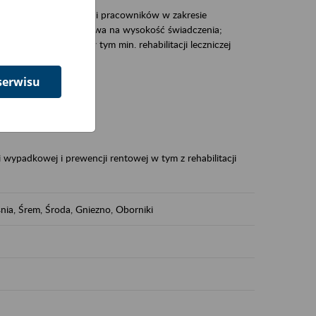
zacjami pracodawców i pracowników w zakresie
Polsce – tego co wpływa na wysokość świadczenia;
prewencji rentowej w tym min. rehabilitacji leczniczej
serwisu
dukuje:
 w Polsce,
 wypadkowej i prewencji rentowej w tym z rehabilitacji
nia, Śrem, Środa, Gniezno, Oborniki