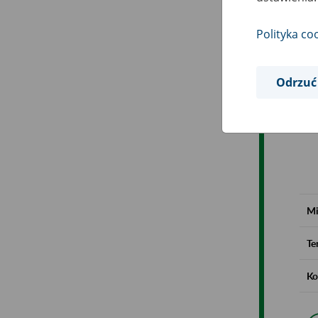
Polityka co
Odrzuć
Mi
Te
Ko