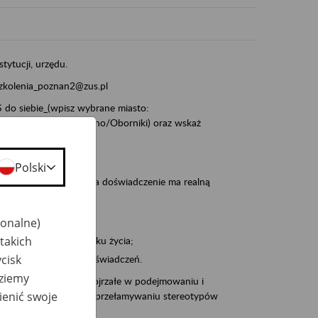
stytucji, urzędu.
szkolenia_poznan2@zus.pl
do siebie_(wpisz wybrane miasto:
ia/Śrem/Środa/Gniezno/Oborniki) oraz wskaż
Polski
, że wiek jest atutem, a doświadczenie ma realną
jonalne)
takich
po pięćdziesiątym roku życia;
cisk
 kariery i przyszłych świadczeń.
dziemy
cyjne wspiera osoby dojrzałe w podejmowaniu i
ienić swoje
baniu o zdrowie oraz przełamywaniu stereotypów