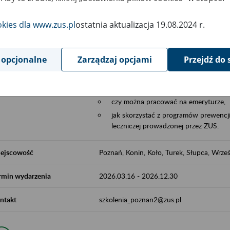
Aktywni 50+ to współpraca ZUS z organi
edukowania nt. systemu emerytalnego w 
okies dla www.zus.pl
ostatnia aktualizacja 19.08.2024 r.
działań z obszaru prewencji wypadkowej i 
realizowanej przez ZUS.
 opcjonalne
Zarządzaj opcjami
Przejdź do 
W ramach inicjatywy Aktywni 50+, ZUS e
jak zbudowany jest system emerytalny
jak zwiększyć emeryturę,
czy można pracować na emeryturze,
jak skorzystać z programów prewencji
leczniczej prowadzonej przez ZUS.
ejscowość
Poznań, Konin, Koło, Turek, Słupca, Wrześ
rmin wydarzenia
2026.03.16
-
2026.12.30
ntakt
szkolenia_poznan2@zus.pl