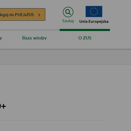
loguj do
PUE/eZUS
Szukaj
y
Baza wiedzy
O ZUS
0+