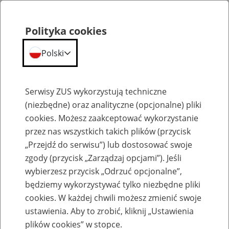
Polityka cookies
Polski
Menu
Szukaj
Serwisy ZUS wykorzystują techniczne
(niezbędne) oraz analityczne (opcjonalne) pliki
cookies. Możesz zaakceptować wykorzystanie
Szkolenia
przez nas wszystkich takich plików (przycisk
„Przejdź do serwisu”) lub dostosować swoje
zgody (przycisk „Zarządzaj opcjami”). Jeśli
wybierzesz przycisk „Odrzuć opcjonalne”,
będziemy wykorzystywać tylko niezbędne pliki
cookies. W każdej chwili możesz zmienić swoje
Zaproś ZUS do siebie: Aktywni 50+
ustawienia. Aby to zrobić, kliknij „Ustawienia
plików cookies” w stopce.