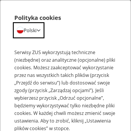
Polityka cookies
Polski
Menu
Szukaj
Serwisy ZUS wykorzystują techniczne
(niezbędne) oraz analityczne (opcjonalne) pliki
cookies. Możesz zaakceptować wykorzystanie
Szkolenia
przez nas wszystkich takich plików (przycisk
„Przejdź do serwisu”) lub dostosować swoje
zgody (przycisk „Zarządzaj opcjami”). Jeśli
wybierzesz przycisk „Odrzuć opcjonalne”,
będziemy wykorzystywać tylko niezbędne pliki
cookies. W każdej chwili możesz zmienić swoje
Zaproś ZUS do siebie: Aktywni 50+
ustawienia. Aby to zrobić, kliknij „Ustawienia
plików cookies” w stopce.