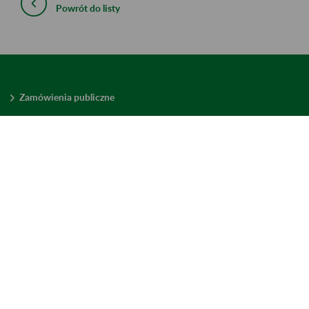
Powrót do listy
Zamówienia publiczne
Oferty pracy w ZUS
Praktyki i staże w ZUS
Konkursy ofert
Mienie zbędne
Mapa serwisu
Deklaracja dostępności
Ustawienia plików cookies