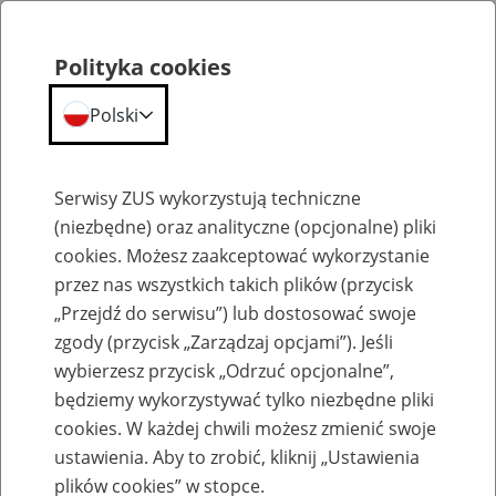
Polityka cookies
Polski
Menu
Szukaj
Serwisy ZUS wykorzystują techniczne
(niezbędne) oraz analityczne (opcjonalne) pliki
cookies. Możesz zaakceptować wykorzystanie
Szkolenia
przez nas wszystkich takich plików (przycisk
„Przejdź do serwisu”) lub dostosować swoje
zgody (przycisk „Zarządzaj opcjami”). Jeśli
wybierzesz przycisk „Odrzuć opcjonalne”,
będziemy wykorzystywać tylko niezbędne pliki
cookies. W każdej chwili możesz zmienić swoje
Zaproś ZUS do siebie: Aktywni 50+
ustawienia. Aby to zrobić, kliknij „Ustawienia
plików cookies” w stopce.