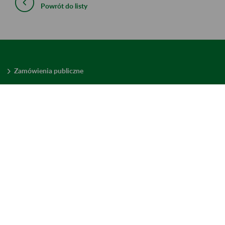
Powrót do listy
Zamówienia publiczne
Oferty pracy w ZUS
Praktyki i staże w ZUS
Konkursy ofert
Mienie zbędne
Mapa serwisu
Deklaracja dostępności
Ustawienia plików cookies