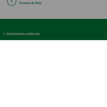
Powrót do listy
Zamówienia publiczne
Oferty pracy w ZUS
Praktyki i staże w ZUS
Konkursy ofert
Mienie zbędne
Mapa serwisu
Deklaracja dostępności
Ustawienia plików cookies