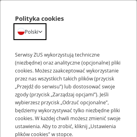
Polityka cookies
Polski
Menu
Szukaj
Serwisy ZUS wykorzystują techniczne
(niezbędne) oraz analityczne (opcjonalne) pliki
cookies. Możesz zaakceptować wykorzystanie
Szkolenia
przez nas wszystkich takich plików (przycisk
„Przejdź do serwisu”) lub dostosować swoje
zgody (przycisk „Zarządzaj opcjami”). Jeśli
wybierzesz przycisk „Odrzuć opcjonalne”,
będziemy wykorzystywać tylko niezbędne pliki
cookies. W każdej chwili możesz zmienić swoje
Zaproś ZUS do siebie: Aktywni 50+
ustawienia. Aby to zrobić, kliknij „Ustawienia
plików cookies” w stopce.