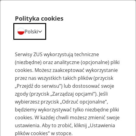
Polityka cookies
Polski
Menu
Szukaj
Serwisy ZUS wykorzystują techniczne
(niezbędne) oraz analityczne (opcjonalne) pliki
cookies. Możesz zaakceptować wykorzystanie
Szkolenia
przez nas wszystkich takich plików (przycisk
„Przejdź do serwisu”) lub dostosować swoje
zgody (przycisk „Zarządzaj opcjami”). Jeśli
wybierzesz przycisk „Odrzuć opcjonalne”,
będziemy wykorzystywać tylko niezbędne pliki
cookies. W każdej chwili możesz zmienić swoje
Zaproś ZUS do siebie: Aktywni 50+
ustawienia. Aby to zrobić, kliknij „Ustawienia
plików cookies” w stopce.