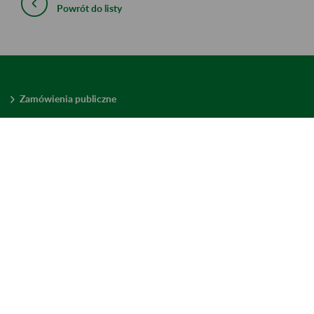
Powrót do listy
Zamówienia publiczne
Oferty pracy w ZUS
Praktyki i staże w ZUS
Konkursy ofert
Mienie zbędne
Mapa serwisu
Deklaracja dostępności
Ustawienia plików cookies