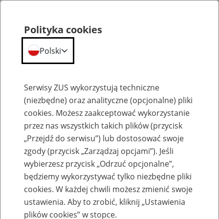
Polityka cookies
Polski
Menu
Szukaj
Serwisy ZUS wykorzystują techniczne
(niezbędne) oraz analityczne (opcjonalne) pliki
cookies. Możesz zaakceptować wykorzystanie
Szkolenia
przez nas wszystkich takich plików (przycisk
„Przejdź do serwisu”) lub dostosować swoje
zgody (przycisk „Zarządzaj opcjami”). Jeśli
wybierzesz przycisk „Odrzuć opcjonalne”,
będziemy wykorzystywać tylko niezbędne pliki
cookies. W każdej chwili możesz zmienić swoje
Zaproś ZUS do siebie: Aktywni 50+
ustawienia. Aby to zrobić, kliknij „Ustawienia
plików cookies” w stopce.