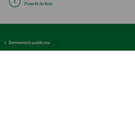
Powrót do listy
Zamówienia publiczne
Oferty pracy w ZUS
Praktyki i staże w ZUS
Konkursy ofert
Mienie zbędne
Mapa serwisu
Deklaracja dostępności
Ustawienia plików cookies