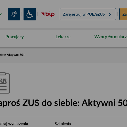
Zarejestruj w
PUE/eZUS
Za
Pracujący
Lekarze
Wzory formularz
ebie: Aktywni 50+
aproś ZUS do siebie: Aktywni 5
dzaj wydarzenia
Szkolenia