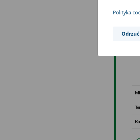
Polityka co
Odrzuć
Mi
Te
Ko