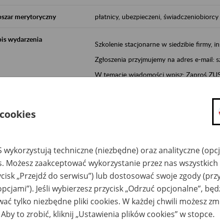
szar merytoryczny
płatnicy, ubezpieczeni, świadczeniobiorcy
is wydarzenia
Szkolenie stacjonarne w siedzibie firmy, in
Zgłoszenia przyjmujemy na adres e-mail: 
W temacie wiadomości wpisz: Zaproś ZUS 
Poznań/Konin/Koło/Turek/Słupca/Wrześn
proponowaną datę szkolenia.
 cookies
Aktywni 50+ to inicjatywa, która pokazuje
wartość.
 wykorzystują techniczne (niezbędne) oraz analityczne (opc
Program ten to:
es. Możesz zaakceptować wykorzystanie przez nas wszystkich 
promocja aktywności zawodowej osób 
ycisk „Przejdź do serwisu”) lub dostosować swoje zgody (przy
zachęcanie do świadomego planowania
opcjami”). Jeśli wybierzesz przycisk „Odrzuć opcjonalne”, bę
ZUS przez działania informacyjne i eduka
ać tylko niezbędne pliki cookies. W każdej chwili możesz zm
kontynuowaniu aktywności zawodowej, d
 Aby to zrobić, kliknij „Ustawienia plików cookies” w stopce.
związanych z wiekiem.