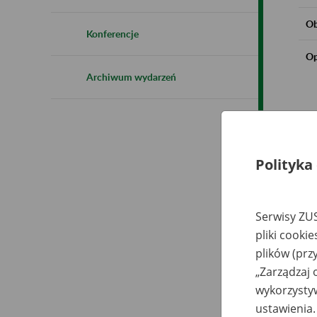
Ob
Konferencje
Op
Archiwum wydarzeń
Polityka
Serwisy ZUS
pliki cooki
plików (prz
„Zarządzaj 
wykorzystyw
ustawienia.