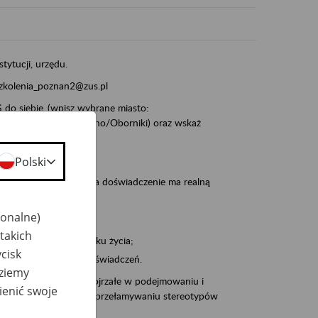
stytucji, urzędu.
szkolenia_poznan2@zus.pl
do siebie_(wpisz wybrane miasto:
ia/Śrem/Środa/Gniezno/Oborniki) oraz wskaż
Polski
, że wiek jest atutem, a doświadczenie ma realną
jonalne)
takich
po pięćdziesiątym roku życia;
cisk
 kariery i przyszłych świadczeń.
dziemy
cyjne wspiera osoby dojrzałe w podejmowaniu i
ienić swoje
baniu o zdrowie oraz przełamywaniu stereotypów