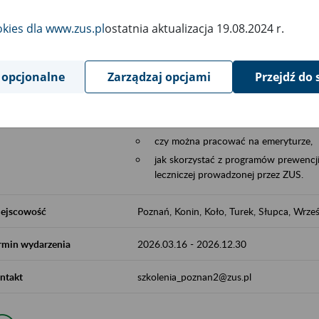
Aktywni 50+ to współpraca ZUS z organi
okies dla www.zus.pl
ostatnia aktualizacja 19.08.2024 r.
edukowania nt. systemu emerytalnego w 
działań z obszaru prewencji wypadkowej i 
realizowanej przez ZUS.
 opcjonalne
Zarządzaj opcjami
Przejdź do 
W ramach inicjatywy Aktywni 50+, ZUS e
jak zbudowany jest system emerytalny
jak zwiększyć emeryturę,
czy można pracować na emeryturze,
jak skorzystać z programów prewencji
leczniczej prowadzonej przez ZUS.
ejscowość
Poznań, Konin, Koło, Turek, Słupca, Wrześ
rmin wydarzenia
2026.03.16
-
2026.12.30
ntakt
szkolenia_poznan2@zus.pl