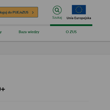
loguj do
PUE/eZUS
Szukaj
y
Baza wiedzy
O ZUS
0+