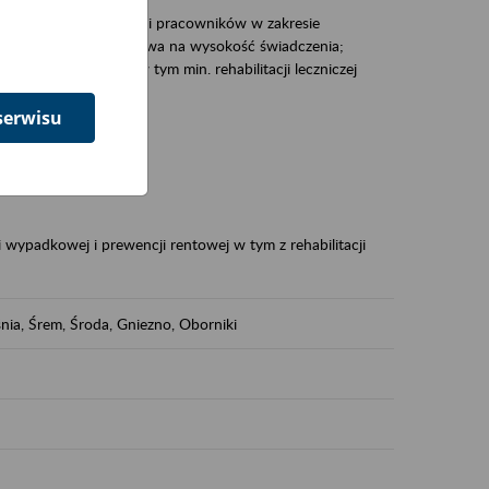
zacjami pracodawców i pracowników w zakresie
Polsce – tego co wpływa na wysokość świadczenia;
prewencji rentowej w tym min. rehabilitacji leczniczej
serwisu
dukuje:
 w Polsce,
 wypadkowej i prewencji rentowej w tym z rehabilitacji
nia, Śrem, Środa, Gniezno, Oborniki