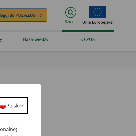
loguj do
PUE/eZUS
Szukaj
y
Baza wiedzy
O ZUS
Polski
0+
jonalne)