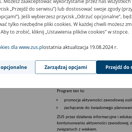
es. Możesz zaakceptować wykorzystanie przez nas wszystkich 
ycisk „Przejdź do serwisu”) lub dostosować swoje zgody (przy
szar merytoryczny
płatnicy, ubezpieczeni, świadczeniobiorcy
opcjami”). Jeśli wybierzesz przycisk „Odrzuć opcjonalne”, bę
ać tylko niezbędne pliki cookies. W każdej chwili możesz zm
is wydarzenia
Szkolenie stacjonarne w siedzibie firmy, in
 Aby to zrobić, kliknij „Ustawienia plików cookies” w stopce.
Zgłoszenia przyjmujemy na adres e-mail: 
W temacie wiadomości wpisz: Zaproś ZUS 
okies dla www.zus.pl
ostatnia aktualizacja 19.08.2024 r.
Poznań/Konin/Koło/Turek/Słupca/Wrześn
proponowaną datę szkolenia.
 opcjonalne
Zarządzaj opcjami
Przejdź do 
Aktywni 50+ to inicjatywa, która pokazuje
wartość.
Program ten to:
promocja aktywności zawodowej osób 
zachęcanie do świadomego planowania
ZUS przez działania informacyjne i eduka
kontynuowaniu aktywności zawodowej, d
związanych z wiekiem.