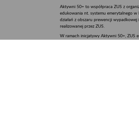
Aktywni 50+ to współpraca ZUS z organi
edukowania nt. systemu emerytalnego w 
działań z obszaru prewencji wypadkowej i 
realizowanej przez ZUS.
W ramach inicjatywy Aktywni 50+, ZUS e
jak zbudowany jest system emerytalny
jak zwiększyć emeryturę,
czy można pracować na emeryturze,
jak skorzystać z programów prewencji
leczniczej prowadzonej przez ZUS.
ejscowość
Poznań, Konin, Koło, Turek, Słupca, Wrześ
rmin wydarzenia
2026.03.16
-
2026.12.30
ntakt
szkolenia_poznan2@zus.pl