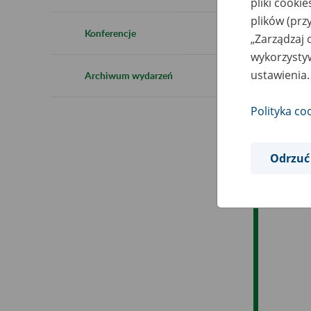
pliki cooki
plików (prz
Ob
Konferencje
„Zarządzaj 
wykorzystyw
Op
ustawienia.
Archiwum wydarzeń
Polityka co
Odrzuć