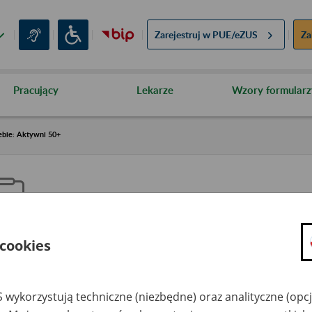
Zarejestruj w
PUE/eZUS
Za
Pracujący
Lekarze
Wzory formularz
ebie: Aktywni 50+
 cookies
aproś ZUS do siebie: Aktywni 5
 wykorzystują techniczne (niezbędne) oraz analityczne (opc
dzaj wydarzenia
Szkolenia