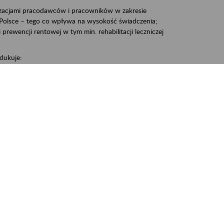
zacjami pracodawców i pracowników w zakresie
Polsce – tego co wpływa na wysokość świadczenia;
prewencji rentowej w tym min. rehabilitacji leczniczej
dukuje:
 w Polsce,
 wypadkowej i prewencji rentowej w tym z rehabilitacji
nia, Śrem, Środa, Gniezno, Oborniki