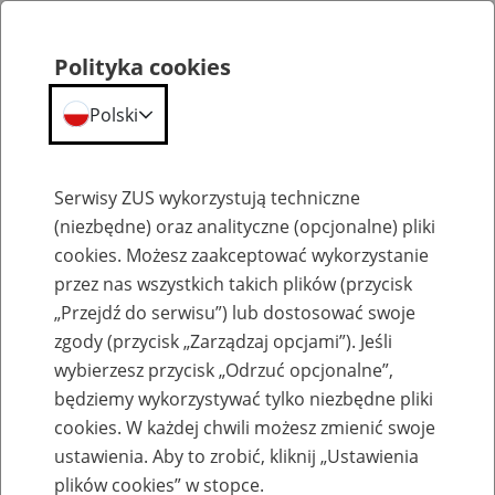
Polityka cookies
Polski
Menu
Szukaj
Serwisy ZUS wykorzystują techniczne
(niezbędne) oraz analityczne (opcjonalne) pliki
cookies. Możesz zaakceptować wykorzystanie
Szkolenia
przez nas wszystkich takich plików (przycisk
„Przejdź do serwisu”) lub dostosować swoje
zgody (przycisk „Zarządzaj opcjami”). Jeśli
wybierzesz przycisk „Odrzuć opcjonalne”,
będziemy wykorzystywać tylko niezbędne pliki
cookies. W każdej chwili możesz zmienić swoje
Zaproś ZUS do siebie: Aktywni 50+
ustawienia. Aby to zrobić, kliknij „Ustawienia
plików cookies” w stopce.