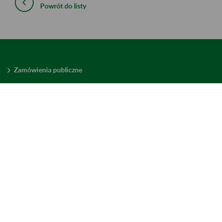
Powrót do listy
Zamówienia publiczne
Oferty pracy w ZUS
Praktyki i staże w ZUS
Konkursy ofert
Mienie zbędne
Mapa serwisu
Deklaracja dostępności
Ustawienia plików cookies