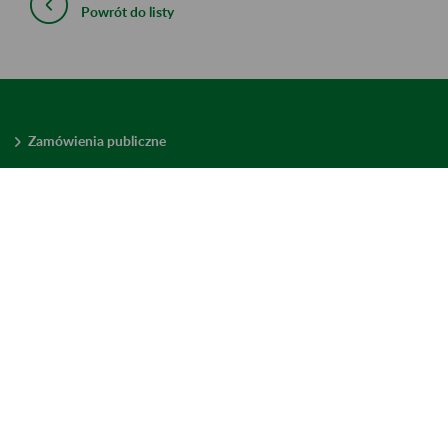
Powrót do listy
Zamówienia publiczne
Oferty pracy w ZUS
Praktyki i staże w ZUS
Konkursy ofert
Mienie zbędne
Mapa serwisu
Deklaracja dostępności
Ustawienia plików cookies