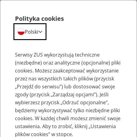
Polityka cookies
Polski
Menu
Szukaj
Serwisy ZUS wykorzystują techniczne
(niezbędne) oraz analityczne (opcjonalne) pliki
cookies. Możesz zaakceptować wykorzystanie
Szkolenia
przez nas wszystkich takich plików (przycisk
„Przejdź do serwisu”) lub dostosować swoje
zgody (przycisk „Zarządzaj opcjami”). Jeśli
wybierzesz przycisk „Odrzuć opcjonalne”,
będziemy wykorzystywać tylko niezbędne pliki
cookies. W każdej chwili możesz zmienić swoje
Zaproś ZUS do siebie: Aktywni 50+
ustawienia. Aby to zrobić, kliknij „Ustawienia
plików cookies” w stopce.