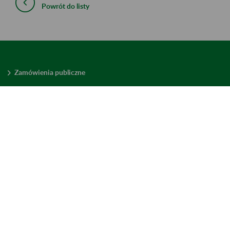
Powrót do listy
Zamówienia publiczne
Oferty pracy w ZUS
Praktyki i staże w ZUS
Konkursy ofert
Mienie zbędne
Mapa serwisu
Deklaracja dostępności
Ustawienia plików cookies