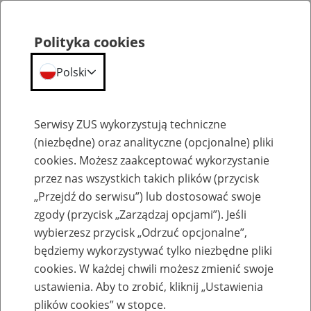
Polityka cookies
Polski
Menu
Szukaj
Serwisy ZUS wykorzystują techniczne
(niezbędne) oraz analityczne (opcjonalne) pliki
cookies. Możesz zaakceptować wykorzystanie
Szkolenia
przez nas wszystkich takich plików (przycisk
„Przejdź do serwisu”) lub dostosować swoje
zgody (przycisk „Zarządzaj opcjami”). Jeśli
wybierzesz przycisk „Odrzuć opcjonalne”,
będziemy wykorzystywać tylko niezbędne pliki
cookies. W każdej chwili możesz zmienić swoje
Zaproś ZUS do siebie: Aktywni 50+
ustawienia. Aby to zrobić, kliknij „Ustawienia
plików cookies” w stopce.