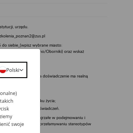
stytucji, urzędu.
szkolenia_poznan2@zus.pl
do siebie_(wpisz wybrane miasto:
ia/Śrem/Środa/Gniezno/Oborniki) oraz wskaż
Polski
, że wiek jest atutem, a doświadczenie ma realną
jonalne)
takich
po pięćdziesiątym roku życia;
cisk
 kariery i przyszłych świadczeń.
dziemy
cyjne wspiera osoby dojrzałe w podejmowaniu i
ienić swoje
baniu o zdrowie oraz przełamywaniu stereotypów