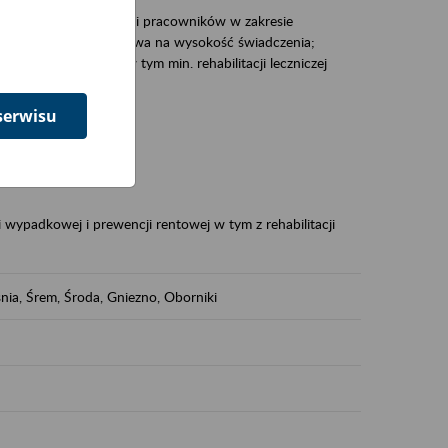
zacjami pracodawców i pracowników w zakresie
Polsce – tego co wpływa na wysokość świadczenia;
prewencji rentowej w tym min. rehabilitacji leczniczej
serwisu
dukuje:
 w Polsce,
 wypadkowej i prewencji rentowej w tym z rehabilitacji
nia, Śrem, Środa, Gniezno, Oborniki