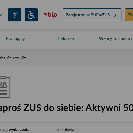
Zarejestruj w
PUE/eZUS
Za
Pracujący
Lekarze
Wzory formularz
ebie: Aktywni 50+
aproś ZUS do siebie: Aktywni 5
dzaj wydarzenia
Szkolenia