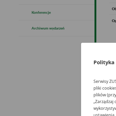
Ob
Konferencje
Op
Archiwum wydarzeń
Polityka
Serwisy ZUS
pliki cooki
plików (prz
„Zarządzaj 
wykorzystyw
ustawienia.