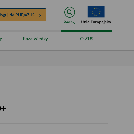
loguj do
PUE/eZUS
Szukaj
y
Baza wiedzy
O ZUS
0+