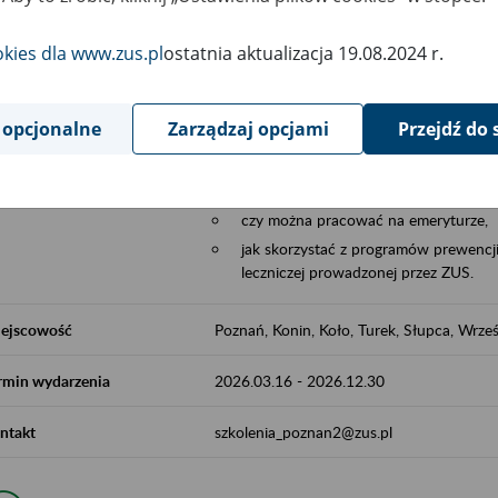
Aktywni 50+ to współpraca ZUS z organi
edukowania nt. systemu emerytalnego w 
okies dla www.zus.pl
ostatnia aktualizacja 19.08.2024 r.
działań z obszaru prewencji wypadkowej i 
realizowanej przez ZUS.
 opcjonalne
Zarządzaj opcjami
Przejdź do 
W ramach inicjatywy Aktywni 50+, ZUS e
jak zbudowany jest system emerytalny
jak zwiększyć emeryturę,
czy można pracować na emeryturze,
jak skorzystać z programów prewencji
leczniczej prowadzonej przez ZUS.
ejscowość
Poznań, Konin, Koło, Turek, Słupca, Wrześ
rmin wydarzenia
2026.03.16
-
2026.12.30
ntakt
szkolenia_poznan2@zus.pl