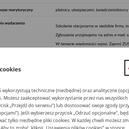
szar merytoryczny
płatnicy, ubezpieczeni, świadczeniobiorcy
is wydarzenia
Szkolenie stacjonarne w siedzibie firmy, in
Zgłoszenia przyjmujemy na adres e-mail: 
W temacie wiadomości wpisz: Zaproś ZUS 
Poznań/Konin/Koło/Turek/Słupca/Wrześn
proponowaną datę szkolenia.
 cookies
Aktywni 50+ to inicjatywa, która pokazuje
wartość.
Program ten to:
 wykorzystują techniczne (niezbędne) oraz analityczne (opc
es. Możesz zaakceptować wykorzystanie przez nas wszystkich 
promocja aktywności zawodowej osób 
ycisk „Przejdź do serwisu”) lub dostosować swoje zgody (przy
zachęcanie do świadomego planowania
opcjami”). Jeśli wybierzesz przycisk „Odrzuć opcjonalne”, bę
ZUS przez działania informacyjne i eduka
ać tylko niezbędne pliki cookies. W każdej chwili możesz zm
kontynuowaniu aktywności zawodowej, d
związanych z wiekiem.
 Aby to zrobić, kliknij „Ustawienia plików cookies” w stopce.