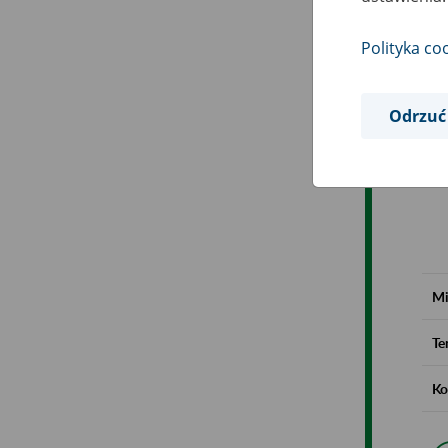
Polityka co
Odrzuć
Mi
Te
Ko