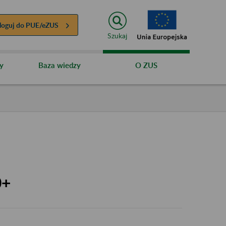
loguj do
PUE/eZUS
Szukaj
y
Baza wiedzy
O ZUS
0+