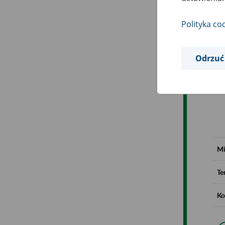
Polityka co
Odrzuć
Mi
Te
Ko