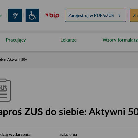
Zarejestruj w
PUE/eZUS
Za
Pracujący
Lekarze
Wzory formularz
ebie: Aktywni 50+
aproś ZUS do siebie: Aktywni 5
dzaj wydarzenia
Szkolenia