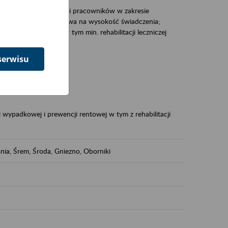
zacjami pracodawców i pracowników w zakresie
Polsce – tego co wpływa na wysokość świadczenia;
prewencji rentowej w tym min. rehabilitacji leczniczej
serwisu
dukuje:
 w Polsce,
 wypadkowej i prewencji rentowej w tym z rehabilitacji
nia, Śrem, Środa, Gniezno, Oborniki