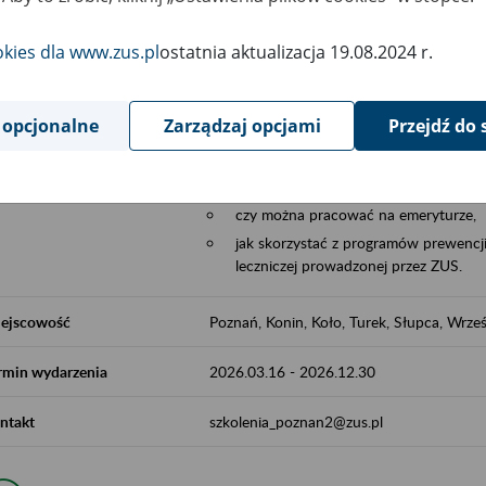
Aktywni 50+ to współpraca ZUS z organi
edukowania nt. systemu emerytalnego w 
okies dla www.zus.pl
ostatnia aktualizacja 19.08.2024 r.
działań z obszaru prewencji wypadkowej i 
realizowanej przez ZUS.
 opcjonalne
Zarządzaj opcjami
Przejdź do 
W ramach inicjatywy Aktywni 50+, ZUS e
jak zbudowany jest system emerytalny
jak zwiększyć emeryturę,
czy można pracować na emeryturze,
jak skorzystać z programów prewencji
leczniczej prowadzonej przez ZUS.
ejscowość
Poznań, Konin, Koło, Turek, Słupca, Wrześ
rmin wydarzenia
2026.03.16
-
2026.12.30
ntakt
szkolenia_poznan2@zus.pl