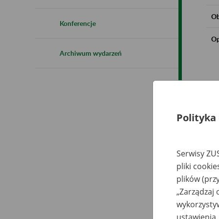
Ob
Konferencje
Op
Archiwum wydarzeń
Polityka
Serwisy ZUS
pliki cooki
plików (prz
„Zarządzaj 
wykorzystyw
ustawienia.