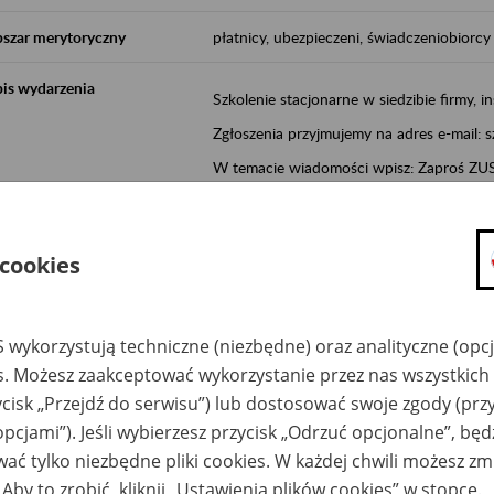
szar merytoryczny
płatnicy, ubezpieczeni, świadczeniobiorcy
is wydarzenia
Szkolenie stacjonarne w siedzibie firmy, in
Zgłoszenia przyjmujemy na adres e-mail: 
W temacie wiadomości wpisz: Zaproś ZUS 
Poznań/Konin/Koło/Turek/Słupca/Wrześn
proponowaną datę szkolenia.
 cookies
Aktywni 50+ to inicjatywa, która pokazuje
wartość.
Program ten to:
 wykorzystują techniczne (niezbędne) oraz analityczne (opc
es. Możesz zaakceptować wykorzystanie przez nas wszystkich 
promocja aktywności zawodowej osób 
ycisk „Przejdź do serwisu”) lub dostosować swoje zgody (przy
zachęcanie do świadomego planowania
opcjami”). Jeśli wybierzesz przycisk „Odrzuć opcjonalne”, bę
ZUS przez działania informacyjne i eduka
ać tylko niezbędne pliki cookies. W każdej chwili możesz zm
kontynuowaniu aktywności zawodowej, d
związanych z wiekiem.
 Aby to zrobić, kliknij „Ustawienia plików cookies” w stopce.