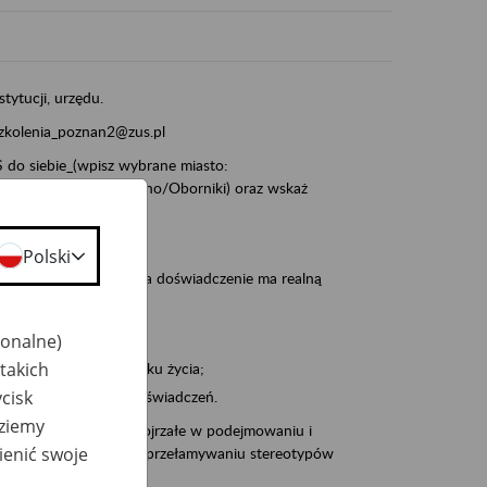
stytucji, urzędu.
szkolenia_poznan2@zus.pl
do siebie_(wpisz wybrane miasto:
ia/Śrem/Środa/Gniezno/Oborniki) oraz wskaż
Polski
, że wiek jest atutem, a doświadczenie ma realną
jonalne)
takich
po pięćdziesiątym roku życia;
cisk
 kariery i przyszłych świadczeń.
dziemy
cyjne wspiera osoby dojrzałe w podejmowaniu i
ienić swoje
baniu o zdrowie oraz przełamywaniu stereotypów