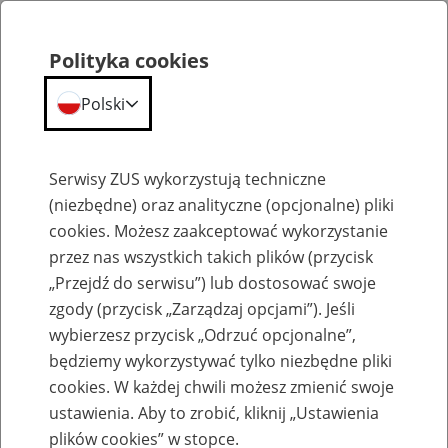
Polityka cookies
Polski
Menu
Szukaj
Serwisy ZUS wykorzystują techniczne
(niezbędne) oraz analityczne (opcjonalne) pliki
cookies. Możesz zaakceptować wykorzystanie
Szkolenia
przez nas wszystkich takich plików (przycisk
„Przejdź do serwisu”) lub dostosować swoje
zgody (przycisk „Zarządzaj opcjami”). Jeśli
wybierzesz przycisk „Odrzuć opcjonalne”,
będziemy wykorzystywać tylko niezbędne pliki
cookies. W każdej chwili możesz zmienić swoje
Zaproś ZUS do siebie: Aktywni 50+
ustawienia. Aby to zrobić, kliknij „Ustawienia
plików cookies” w stopce.