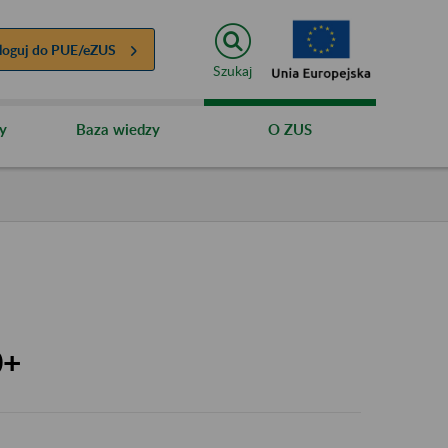
loguj do
PUE/eZUS
Szukaj
y
Baza wiedzy
O ZUS
0+