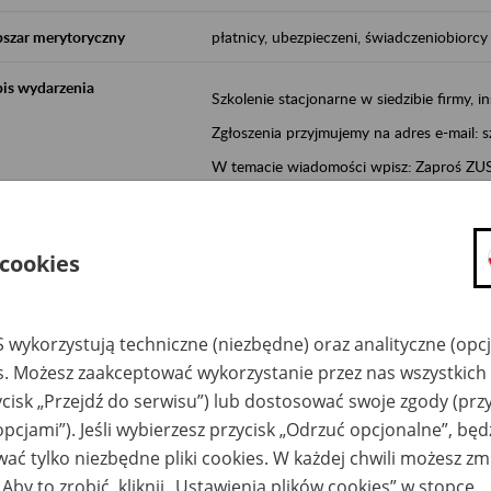
szar merytoryczny
płatnicy, ubezpieczeni, świadczeniobiorcy
is wydarzenia
Szkolenie stacjonarne w siedzibie firmy, in
Zgłoszenia przyjmujemy na adres e-mail: 
W temacie wiadomości wpisz: Zaproś ZUS 
Poznań/Konin/Koło/Turek/Słupca/Wrześn
proponowaną datę szkolenia.
 cookies
Aktywni 50+ to inicjatywa, która pokazuje
wartość.
Program ten to:
 wykorzystują techniczne (niezbędne) oraz analityczne (opc
es. Możesz zaakceptować wykorzystanie przez nas wszystkich 
promocja aktywności zawodowej osób 
ycisk „Przejdź do serwisu”) lub dostosować swoje zgody (przy
zachęcanie do świadomego planowania
opcjami”). Jeśli wybierzesz przycisk „Odrzuć opcjonalne”, bę
ZUS przez działania informacyjne i eduka
ać tylko niezbędne pliki cookies. W każdej chwili możesz zm
kontynuowaniu aktywności zawodowej, d
związanych z wiekiem.
 Aby to zrobić, kliknij „Ustawienia plików cookies” w stopce.