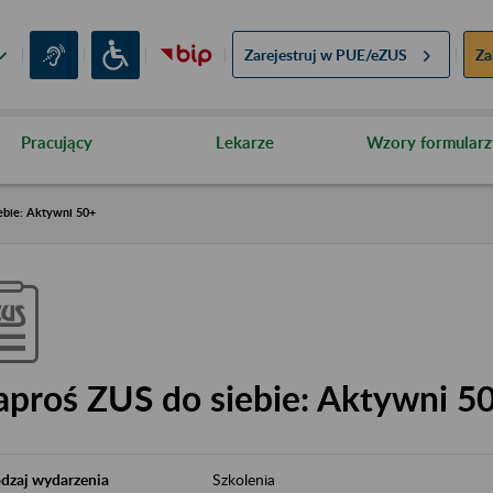
Zarejestruj w
PUE/eZUS
Za
Pracujący
Lekarze
Wzory formularz
ebie: Aktywni 50+
aproś ZUS do siebie: Aktywni 5
dzaj wydarzenia
Szkolenia