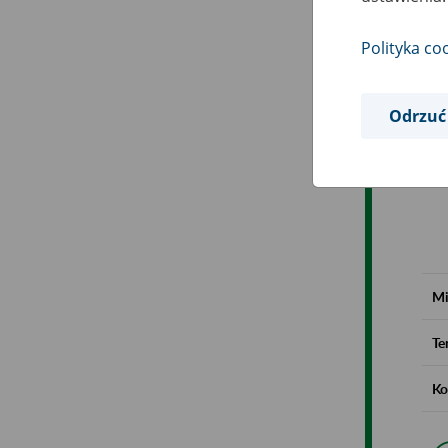
Polityka co
Odrzuć
Mi
Te
Ko