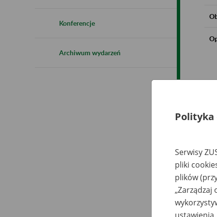
Ob
Konferencje
Op
Archiwum wydarzeń
Polityka
Serwisy ZUS
pliki cooki
plików (prz
„Zarządzaj 
wykorzystyw
ustawienia.