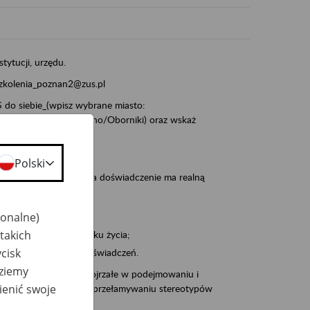
stytucji, urzędu.
szkolenia_poznan2@zus.pl
do siebie_(wpisz wybrane miasto:
ia/Śrem/Środa/Gniezno/Oborniki) oraz wskaż
Polski
, że wiek jest atutem, a doświadczenie ma realną
jonalne)
takich
po pięćdziesiątym roku życia;
cisk
 kariery i przyszłych świadczeń.
dziemy
cyjne wspiera osoby dojrzałe w podejmowaniu i
ienić swoje
baniu o zdrowie oraz przełamywaniu stereotypów