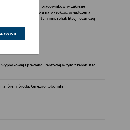
zacjami pracodawców i pracowników w zakresie
Polsce – tego co wpływa na wysokość świadczenia;
prewencji rentowej w tym min. rehabilitacji leczniczej
serwisu
dukuje:
 w Polsce,
 wypadkowej i prewencji rentowej w tym z rehabilitacji
nia, Śrem, Środa, Gniezno, Oborniki