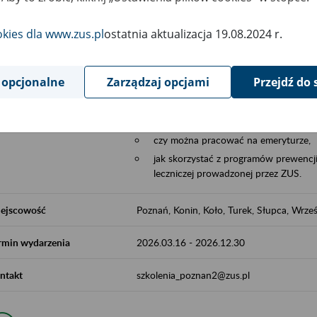
Aktywni 50+ to współpraca ZUS z organi
edukowania nt. systemu emerytalnego w 
okies dla www.zus.pl
ostatnia aktualizacja 19.08.2024 r.
działań z obszaru prewencji wypadkowej i 
realizowanej przez ZUS.
 opcjonalne
Zarządzaj opcjami
Przejdź do 
W ramach inicjatywy Aktywni 50+, ZUS e
jak zbudowany jest system emerytalny
jak zwiększyć emeryturę,
czy można pracować na emeryturze,
jak skorzystać z programów prewencji
leczniczej prowadzonej przez ZUS.
ejscowość
Poznań, Konin, Koło, Turek, Słupca, Wrześ
rmin wydarzenia
2026.03.16
-
2026.12.30
ntakt
szkolenia_poznan2@zus.pl