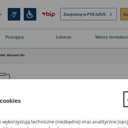
Zarejestruj w
PUE/eZUS
Za
Pracujący
Lekarze
Wzory formularz
ebie: Aktywni 50+
 cookies
aproś ZUS do siebie: Aktywni 5
 wykorzystują techniczne (niezbędne) oraz analityczne (opc
dzaj wydarzenia
Szkolenia