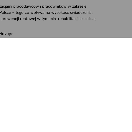
zacjami pracodawców i pracowników w zakresie
Polsce – tego co wpływa na wysokość świadczenia;
prewencji rentowej w tym min. rehabilitacji leczniczej
dukuje:
 w Polsce,
 wypadkowej i prewencji rentowej w tym z rehabilitacji
nia, Śrem, Środa, Gniezno, Oborniki