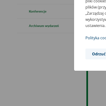
pliki cooki
plików (prz
Ob
Konferencje
„Zarządzaj 
wykorzystyw
Op
ustawienia.
Archiwum wydarzeń
Polityka co
Odrzuć