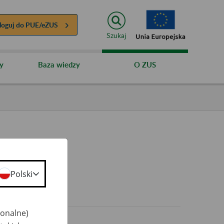
loguj do
PUE/eZUS
Szukaj
y
Baza wiedzy
O ZUS
Polski
0+
jonalne)