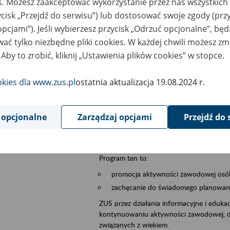
es. Możesz zaakceptować wykorzystanie przez nas wszystkich 
ycisk „Przejdź do serwisu”) lub dostosować swoje zgody (przy
szar merytoryczny
płatnicy, ubezpieczeni, świadczeniobiorcy
opcjami”). Jeśli wybierzesz przycisk „Odrzuć opcjonalne”, bę
ać tylko niezbędne pliki cookies. W każdej chwili możesz zm
is wydarzenia
Szkolenie stacjonarne w siedzibie firmy, in
 Aby to zrobić, kliknij „Ustawienia plików cookies” w stopce.
Zgłoszenia przyjmujemy na adres e-mail: 
W temacie wiadomości wpisz: Zaproś ZUS 
okies dla www.zus.pl
ostatnia aktualizacja 19.08.2024 r.
Poznań/Konin/Koło/Turek/Słupca/Wrześn
proponowaną datę szkolenia.
 opcjonalne
Zarządzaj opcjami
Przejdź do 
Aktywni 50+ to inicjatywa, która pokazuje
wartość.
Program ten to:
promocja aktywności zawodowej osób 
zachęcanie do świadomego planowania
ZUS przez działania informacyjne i eduka
kontynuowaniu aktywności zawodowej, d
związanych z wiekiem.