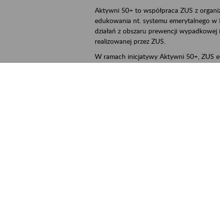
Aktywni 50+ to współpraca ZUS z organi
edukowania nt. systemu emerytalnego w 
działań z obszaru prewencji wypadkowej i 
realizowanej przez ZUS.
W ramach inicjatywy Aktywni 50+, ZUS e
jak zbudowany jest system emerytalny
jak zwiększyć emeryturę,
czy można pracować na emeryturze,
jak skorzystać z programów prewencji
leczniczej prowadzonej przez ZUS.
ejscowość
Poznań, Konin, Koło, Turek, Słupca, Wrześ
rmin wydarzenia
2026.03.16
-
2026.12.30
ntakt
szkolenia_poznan2@zus.pl