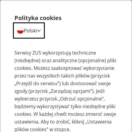
Polityka cookies
Polski
Menu
Szukaj
Serwisy ZUS wykorzystują techniczne
(niezbędne) oraz analityczne (opcjonalne) pliki
cookies. Możesz zaakceptować wykorzystanie
Szkolenia
przez nas wszystkich takich plików (przycisk
„Przejdź do serwisu”) lub dostosować swoje
zgody (przycisk „Zarządzaj opcjami”). Jeśli
wybierzesz przycisk „Odrzuć opcjonalne”,
będziemy wykorzystywać tylko niezbędne pliki
cookies. W każdej chwili możesz zmienić swoje
Zaproś ZUS do siebie: Aktywni 50+
ustawienia. Aby to zrobić, kliknij „Ustawienia
plików cookies” w stopce.