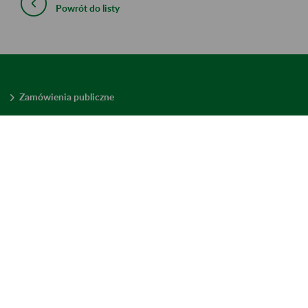
Powrót do listy
Zamówienia publiczne
Oferty pracy w ZUS
Praktyki i staże w ZUS
Konkursy ofert
Mienie zbędne
Mapa serwisu
Deklaracja dostępności
Ustawienia plików cookies