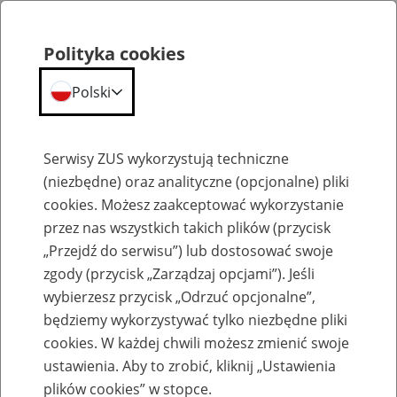
Polityka cookies
Polski
Menu
Szukaj
Serwisy ZUS wykorzystują techniczne
(niezbędne) oraz analityczne (opcjonalne) pliki
cookies. Możesz zaakceptować wykorzystanie
Szkolenia
przez nas wszystkich takich plików (przycisk
„Przejdź do serwisu”) lub dostosować swoje
zgody (przycisk „Zarządzaj opcjami”). Jeśli
wybierzesz przycisk „Odrzuć opcjonalne”,
będziemy wykorzystywać tylko niezbędne pliki
cookies. W każdej chwili możesz zmienić swoje
Zaproś ZUS do siebie: Aktywni 50+
ustawienia. Aby to zrobić, kliknij „Ustawienia
plików cookies” w stopce.