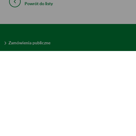
Powrót do listy
Zamówienia publiczne
Oferty pracy w ZUS
Praktyki i staże w ZUS
Konkursy ofert
Mienie zbędne
Mapa serwisu
Deklaracja dostępności
Ustawienia plików cookies