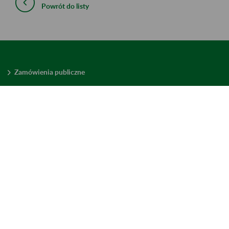
Powrót do listy
Zamówienia publiczne
Oferty pracy w ZUS
Praktyki i staże w ZUS
Konkursy ofert
Mienie zbędne
Mapa serwisu
Deklaracja dostępności
Ustawienia plików cookies