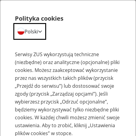
Polityka cookies
Polski
Menu
Szukaj
Serwisy ZUS wykorzystują techniczne
(niezbędne) oraz analityczne (opcjonalne) pliki
cookies. Możesz zaakceptować wykorzystanie
Szkolenia
przez nas wszystkich takich plików (przycisk
„Przejdź do serwisu”) lub dostosować swoje
zgody (przycisk „Zarządzaj opcjami”). Jeśli
wybierzesz przycisk „Odrzuć opcjonalne”,
będziemy wykorzystywać tylko niezbędne pliki
cookies. W każdej chwili możesz zmienić swoje
Zaproś ZUS do siebie: Aktywni 50+
ustawienia. Aby to zrobić, kliknij „Ustawienia
plików cookies” w stopce.