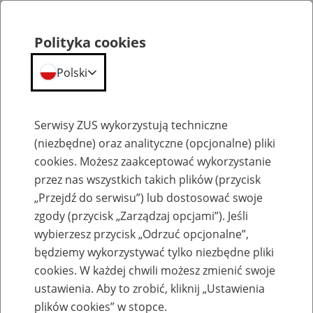
Polityka cookies
Polski
Menu
Szukaj
Serwisy ZUS wykorzystują techniczne
(niezbędne) oraz analityczne (opcjonalne) pliki
cookies. Możesz zaakceptować wykorzystanie
Szkolenia
przez nas wszystkich takich plików (przycisk
„Przejdź do serwisu”) lub dostosować swoje
zgody (przycisk „Zarządzaj opcjami”). Jeśli
wybierzesz przycisk „Odrzuć opcjonalne”,
będziemy wykorzystywać tylko niezbędne pliki
cookies. W każdej chwili możesz zmienić swoje
Zaproś ZUS do siebie: Aktywni 50+
ustawienia. Aby to zrobić, kliknij „Ustawienia
plików cookies” w stopce.