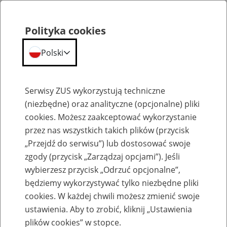
Polityka cookies
Polski
Menu
Szukaj
Serwisy ZUS wykorzystują techniczne
(niezbędne) oraz analityczne (opcjonalne) pliki
cookies. Możesz zaakceptować wykorzystanie
Szkolenia
przez nas wszystkich takich plików (przycisk
„Przejdź do serwisu”) lub dostosować swoje
zgody (przycisk „Zarządzaj opcjami”). Jeśli
wybierzesz przycisk „Odrzuć opcjonalne”,
będziemy wykorzystywać tylko niezbędne pliki
cookies. W każdej chwili możesz zmienić swoje
Zaproś ZUS do siebie: Aktywni 50+
ustawienia. Aby to zrobić, kliknij „Ustawienia
plików cookies” w stopce.