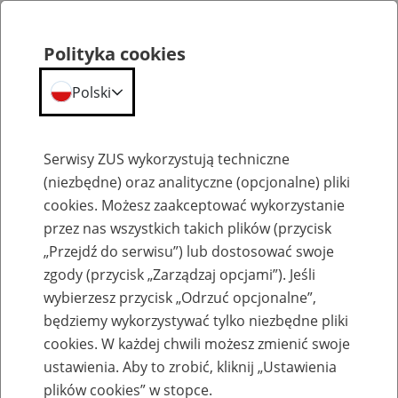
Polityka cookies
Polski
Menu
Szukaj
Serwisy ZUS wykorzystują techniczne
(niezbędne) oraz analityczne (opcjonalne) pliki
cookies. Możesz zaakceptować wykorzystanie
Szkolenia
przez nas wszystkich takich plików (przycisk
„Przejdź do serwisu”) lub dostosować swoje
zgody (przycisk „Zarządzaj opcjami”). Jeśli
wybierzesz przycisk „Odrzuć opcjonalne”,
będziemy wykorzystywać tylko niezbędne pliki
cookies. W każdej chwili możesz zmienić swoje
Zaproś ZUS do siebie: Aktywni 50+
ustawienia. Aby to zrobić, kliknij „Ustawienia
plików cookies” w stopce.