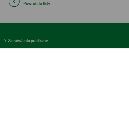
Powrót do listy
Zamówienia publiczne
Oferty pracy w ZUS
Praktyki i staże w ZUS
Konkursy ofert
Mienie zbędne
Mapa serwisu
Deklaracja dostępności
Ustawienia plików cookies