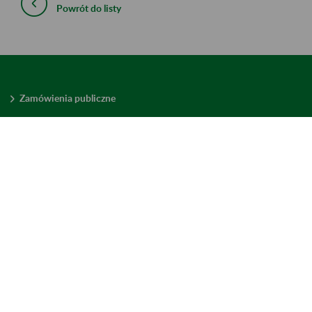
Powrót do listy
Zamówienia publiczne
Oferty pracy w ZUS
Praktyki i staże w ZUS
Konkursy ofert
Mienie zbędne
Mapa serwisu
Deklaracja dostępności
Ustawienia plików cookies