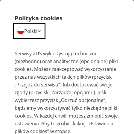
Polityka cookies
Polski
Menu
Szukaj
Serwisy ZUS wykorzystują techniczne
(niezbędne) oraz analityczne (opcjonalne) pliki
cookies. Możesz zaakceptować wykorzystanie
Szkolenia
przez nas wszystkich takich plików (przycisk
„Przejdź do serwisu”) lub dostosować swoje
zgody (przycisk „Zarządzaj opcjami”). Jeśli
wybierzesz przycisk „Odrzuć opcjonalne”,
będziemy wykorzystywać tylko niezbędne pliki
cookies. W każdej chwili możesz zmienić swoje
Zaproś ZUS do siebie: Aktywni 50+
ustawienia. Aby to zrobić, kliknij „Ustawienia
plików cookies” w stopce.