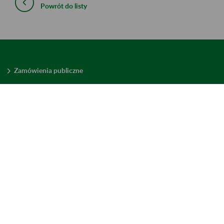
Powrót do listy
Zamówienia publiczne
Oferty pracy w ZUS
Praktyki i staże w ZUS
Konkursy ofert
Mienie zbędne
Mapa serwisu
Deklaracja dostępności
Ustawienia plików cookies