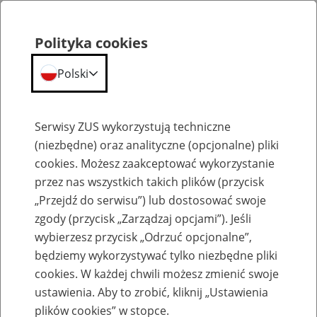
Polityka cookies
Polski
Menu
Szukaj
Serwisy ZUS wykorzystują techniczne
(niezbędne) oraz analityczne (opcjonalne) pliki
cookies. Możesz zaakceptować wykorzystanie
Szkolenia
przez nas wszystkich takich plików (przycisk
„Przejdź do serwisu”) lub dostosować swoje
zgody (przycisk „Zarządzaj opcjami”). Jeśli
wybierzesz przycisk „Odrzuć opcjonalne”,
będziemy wykorzystywać tylko niezbędne pliki
cookies. W każdej chwili możesz zmienić swoje
Zaproś ZUS do siebie: Aktywni 50+
ustawienia. Aby to zrobić, kliknij „Ustawienia
plików cookies” w stopce.