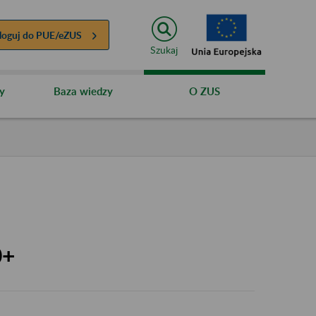
loguj do
PUE/eZUS
Szukaj
y
Baza wiedzy
O ZUS
0+