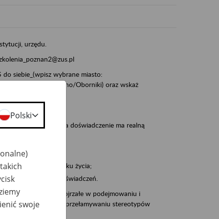
stytucji, urzędu.
szkolenia_poznan2@zus.pl
do siebie_(wpisz wybrane miasto:
ia/Śrem/Środa/Gniezno/Oborniki) oraz wskaż
Polski
, że wiek jest atutem, a doświadczenie ma realną
jonalne)
takich
po pięćdziesiątym roku życia;
cisk
 kariery i przyszłych świadczeń.
dziemy
cyjne wspiera osoby dojrzałe w podejmowaniu i
ienić swoje
baniu o zdrowie oraz przełamywaniu stereotypów