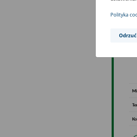
Polityka co
Odrzuć
Mi
Te
Ko