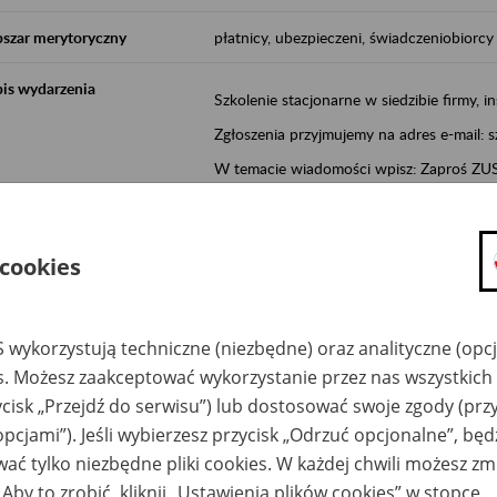
szar merytoryczny
płatnicy, ubezpieczeni, świadczeniobiorcy
is wydarzenia
Szkolenie stacjonarne w siedzibie firmy, in
Zgłoszenia przyjmujemy na adres e-mail: 
W temacie wiadomości wpisz: Zaproś ZUS 
Poznań/Konin/Koło/Turek/Słupca/Wrześn
proponowaną datę szkolenia.
 cookies
Aktywni 50+ to inicjatywa, która pokazuje
wartość.
Program ten to:
 wykorzystują techniczne (niezbędne) oraz analityczne (opc
es. Możesz zaakceptować wykorzystanie przez nas wszystkich 
promocja aktywności zawodowej osób 
ycisk „Przejdź do serwisu”) lub dostosować swoje zgody (przy
zachęcanie do świadomego planowania
opcjami”). Jeśli wybierzesz przycisk „Odrzuć opcjonalne”, bę
ZUS przez działania informacyjne i eduka
ać tylko niezbędne pliki cookies. W każdej chwili możesz zm
kontynuowaniu aktywności zawodowej, d
związanych z wiekiem.
 Aby to zrobić, kliknij „Ustawienia plików cookies” w stopce.