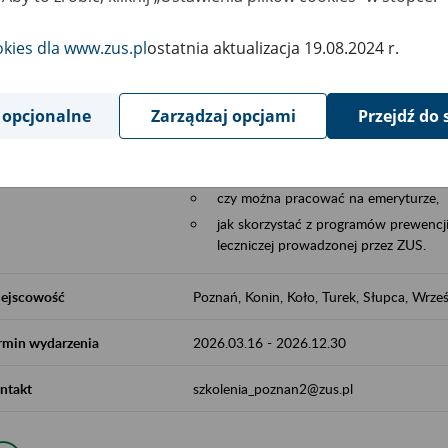
Aktywni 50+ to współpraca ZUS z organi
edukowania nt. systemu emerytalnego w 
okies dla www.zus.pl
ostatnia aktualizacja 19.08.2024 r.
działań z obszaru prewencji wypadkowej i 
realizowanej przez ZUS.
 opcjonalne
Zarządzaj opcjami
Przejdź do 
W ramach inicjatywy Aktywni 50+, ZUS e
jak zbudowany jest system emerytalny
jak zwiększyć emeryturę,
czy można pracować na emeryturze,
jak skorzystać z programów prewencji
leczniczej prowadzonej przez ZUS.
ejscowość
Poznań, Konin, Koło, Turek, Słupca, Wrześ
rmin wydarzenia
2026.03.16
-
2026.12.30
ntakt
szkolenia_poznan2@zus.pl