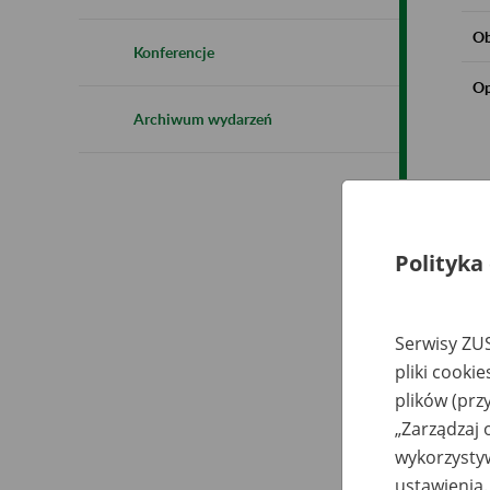
Ob
Konferencje
Op
Archiwum wydarzeń
Polityka
Serwisy ZUS
pliki cooki
plików (prz
„Zarządzaj 
wykorzystyw
ustawienia.