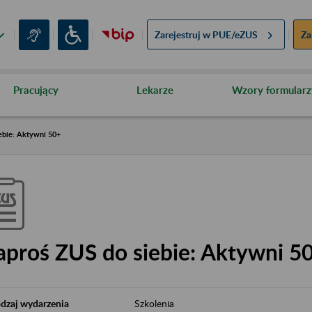
Zarejestruj w
PUE/eZUS
Za
Pracujący
Lekarze
Wzory formularz
ebie: Aktywni 50+
aproś ZUS do siebie: Aktywni 5
dzaj wydarzenia
Szkolenia