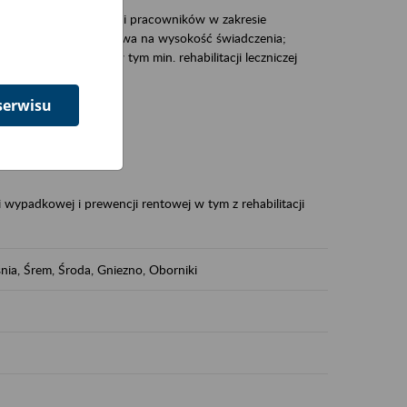
zacjami pracodawców i pracowników w zakresie
Polsce – tego co wpływa na wysokość świadczenia;
prewencji rentowej w tym min. rehabilitacji leczniczej
serwisu
dukuje:
 w Polsce,
 wypadkowej i prewencji rentowej w tym z rehabilitacji
nia, Śrem, Środa, Gniezno, Oborniki