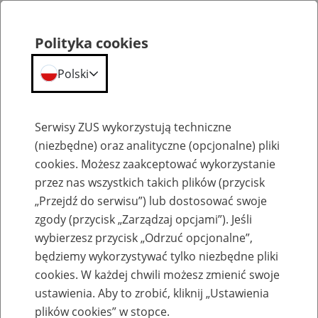
Polityka cookies
Polski
Menu
Szukaj
Serwisy ZUS wykorzystują techniczne
(niezbędne) oraz analityczne (opcjonalne) pliki
cookies. Możesz zaakceptować wykorzystanie
Szkolenia
przez nas wszystkich takich plików (przycisk
„Przejdź do serwisu”) lub dostosować swoje
zgody (przycisk „Zarządzaj opcjami”). Jeśli
wybierzesz przycisk „Odrzuć opcjonalne”,
będziemy wykorzystywać tylko niezbędne pliki
cookies. W każdej chwili możesz zmienić swoje
Zaproś ZUS do siebie: Aktywni 50+
ustawienia. Aby to zrobić, kliknij „Ustawienia
plików cookies” w stopce.