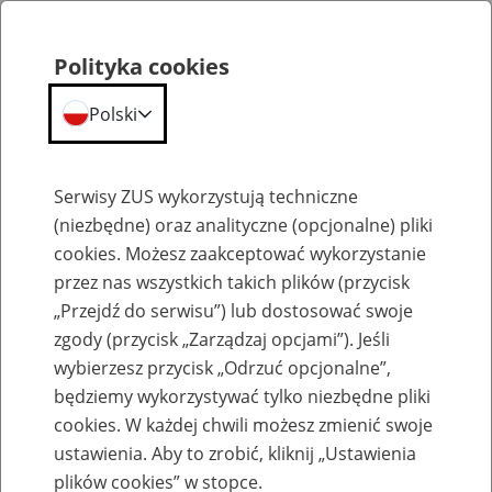
Polityka cookies
Polski
Menu
Szukaj
Serwisy ZUS wykorzystują techniczne
(niezbędne) oraz analityczne (opcjonalne) pliki
cookies. Możesz zaakceptować wykorzystanie
Szkolenia
przez nas wszystkich takich plików (przycisk
„Przejdź do serwisu”) lub dostosować swoje
zgody (przycisk „Zarządzaj opcjami”). Jeśli
wybierzesz przycisk „Odrzuć opcjonalne”,
będziemy wykorzystywać tylko niezbędne pliki
cookies. W każdej chwili możesz zmienić swoje
Zaproś ZUS do siebie: Aktywni 50+
ustawienia. Aby to zrobić, kliknij „Ustawienia
plików cookies” w stopce.