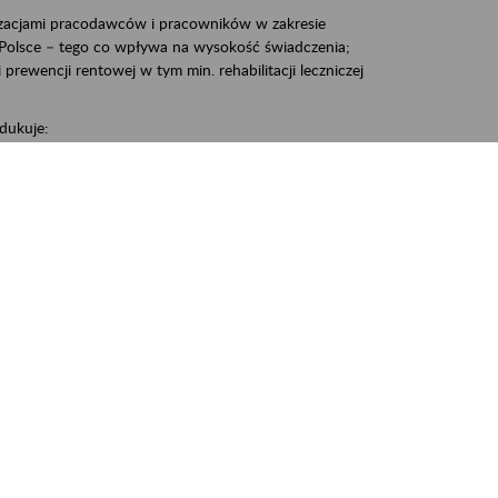
zacjami pracodawców i pracowników w zakresie
Polsce – tego co wpływa na wysokość świadczenia;
prewencji rentowej w tym min. rehabilitacji leczniczej
dukuje:
 w Polsce,
 wypadkowej i prewencji rentowej w tym z rehabilitacji
nia, Śrem, Środa, Gniezno, Oborniki