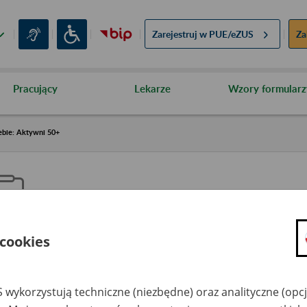
Zarejestruj w
PUE/eZUS
Za
Pracujący
Lekarze
Wzory formularz
ebie: Aktywni 50+
 cookies
aproś ZUS do siebie: Aktywni 5
 wykorzystują techniczne (niezbędne) oraz analityczne (opc
dzaj wydarzenia
Szkolenia