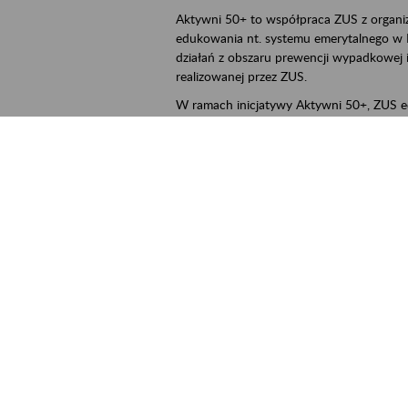
Aktywni 50+ to współpraca ZUS z organi
edukowania nt. systemu emerytalnego w 
działań z obszaru prewencji wypadkowej i 
realizowanej przez ZUS.
W ramach inicjatywy Aktywni 50+, ZUS e
jak zbudowany jest system emerytalny
jak zwiększyć emeryturę,
czy można pracować na emeryturze,
jak skorzystać z programów prewencji
leczniczej prowadzonej przez ZUS.
ejscowość
Poznań, Konin, Koło, Turek, Słupca, Wrześ
rmin wydarzenia
2026.03.16
-
2026.12.30
ntakt
szkolenia_poznan2@zus.pl