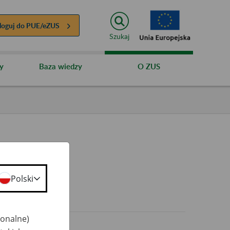
loguj do
PUE/eZUS
Szukaj
y
Baza wiedzy
O ZUS
Polski
0+
jonalne)