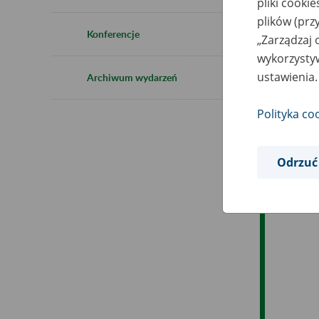
pliki cooki
plików (prz
Ob
Konferencje
„Zarządzaj 
wykorzystyw
Op
ustawienia.
Archiwum wydarzeń
Polityka co
Odrzuć