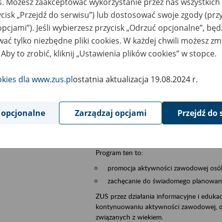
es. Możesz zaakceptować wykorzystanie przez nas wszystkich 
ycisk „Przejdź do serwisu”) lub dostosować swoje zgody (przy
szar merytoryczny
płatnicy, ubezpieczeni, świadczeniobiorcy
opcjami”). Jeśli wybierzesz przycisk „Odrzuć opcjonalne”, bę
ać tylko niezbędne pliki cookies. W każdej chwili możesz zm
is wydarzenia
Szkolenie stacjonarne w siedzibie firmy, in
 Aby to zrobić, kliknij „Ustawienia plików cookies” w stopce.
Zgłoszenia przyjmujemy na adres e-mail: 
W temacie wiadomości wpisz: Zaproś ZUS 
okies dla www.zus.pl
ostatnia aktualizacja 19.08.2024 r.
Poznań/Konin/Koło/Turek/Słupca/Wrześn
proponowaną datę szkolenia.
 opcjonalne
Zarządzaj opcjami
Przejdź do 
Aktywni 50+ to inicjatywa, która pokazuje
wartość.
Program ten to:
promocja aktywności zawodowej osób 
zachęcanie do świadomego planowania
ZUS przez działania informacyjne i eduka
kontynuowaniu aktywności zawodowej, d
związanych z wiekiem.