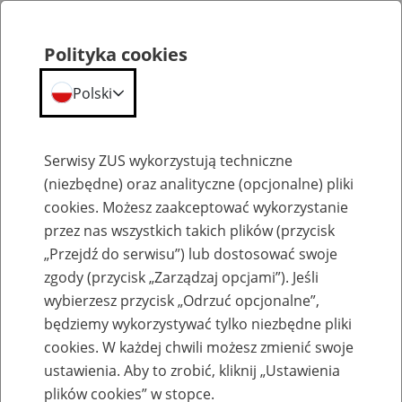
Polityka cookies
Polski
Menu
Szukaj
Serwisy ZUS wykorzystują techniczne
(niezbędne) oraz analityczne (opcjonalne) pliki
cookies. Możesz zaakceptować wykorzystanie
Szkolenia
przez nas wszystkich takich plików (przycisk
„Przejdź do serwisu”) lub dostosować swoje
zgody (przycisk „Zarządzaj opcjami”). Jeśli
wybierzesz przycisk „Odrzuć opcjonalne”,
będziemy wykorzystywać tylko niezbędne pliki
cookies. W każdej chwili możesz zmienić swoje
Zaproś ZUS do siebie: Aktywni 50+
ustawienia. Aby to zrobić, kliknij „Ustawienia
plików cookies” w stopce.