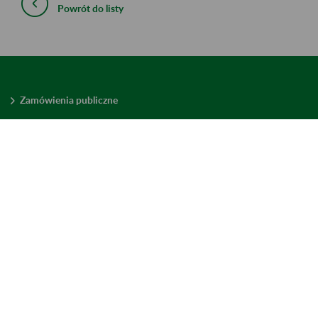
Powrót do listy
Zamówienia publiczne
Oferty pracy w ZUS
Praktyki i staże w ZUS
Konkursy ofert
Mienie zbędne
Mapa serwisu
Deklaracja dostępności
Ustawienia plików cookies