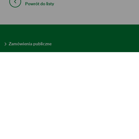
Powrót do listy
Zamówienia publiczne
Oferty pracy w ZUS
Praktyki i staże w ZUS
Konkursy ofert
Mienie zbędne
Mapa serwisu
Deklaracja dostępności
Ustawienia plików cookies