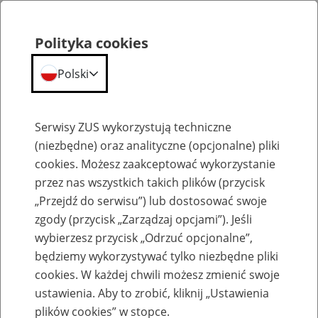
Polityka cookies
Polski
Menu
Szukaj
Serwisy ZUS wykorzystują techniczne
(niezbędne) oraz analityczne (opcjonalne) pliki
cookies. Możesz zaakceptować wykorzystanie
Szkolenia
przez nas wszystkich takich plików (przycisk
„Przejdź do serwisu”) lub dostosować swoje
zgody (przycisk „Zarządzaj opcjami”). Jeśli
wybierzesz przycisk „Odrzuć opcjonalne”,
będziemy wykorzystywać tylko niezbędne pliki
cookies. W każdej chwili możesz zmienić swoje
Zaproś ZUS do siebie: Aktywni 50+
ustawienia. Aby to zrobić, kliknij „Ustawienia
plików cookies” w stopce.