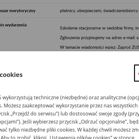
szar merytoryczny
płatnicy, ubezpieczeni, świadczeniobiorcy
is wydarzenia
Szkolenie stacjonarne w siedzibie firmy, in
Zgłoszenia przyjmujemy na adres e-mail: 
W temacie wiadomości wpisz: Zaproś ZUS 
Poznań/Konin/Koło/Turek/Słupca/Wrześn
proponowaną datę szkolenia.
 cookies
Aktywni 50+ to inicjatywa, która pokazuje
wartość.
Program ten to:
 wykorzystują techniczne (niezbędne) oraz analityczne (opc
es. Możesz zaakceptować wykorzystanie przez nas wszystkich 
promocja aktywności zawodowej osób 
ycisk „Przejdź do serwisu”) lub dostosować swoje zgody (przy
zachęcanie do świadomego planowania
opcjami”). Jeśli wybierzesz przycisk „Odrzuć opcjonalne”, bę
ZUS przez działania informacyjne i eduka
ać tylko niezbędne pliki cookies. W każdej chwili możesz zm
kontynuowaniu aktywności zawodowej, d
związanych z wiekiem.
 Aby to zrobić, kliknij „Ustawienia plików cookies” w stopce.