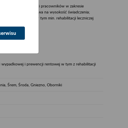
zacjami pracodawców i pracowników w zakresie
Polsce – tego co wpływa na wysokość świadczenia;
prewencji rentowej w tym min. rehabilitacji leczniczej
serwisu
dukuje:
 w Polsce,
 wypadkowej i prewencji rentowej w tym z rehabilitacji
nia, Śrem, Środa, Gniezno, Oborniki