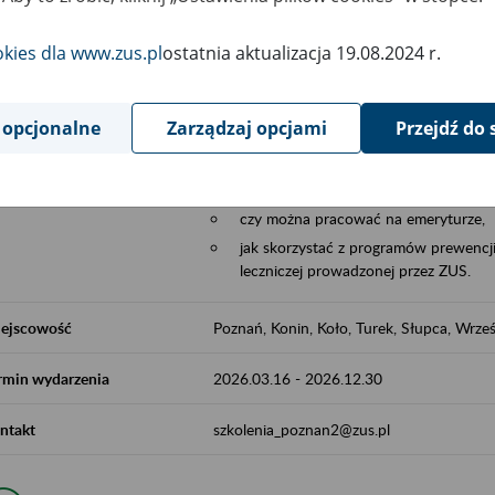
Aktywni 50+ to współpraca ZUS z organi
edukowania nt. systemu emerytalnego w 
okies dla www.zus.pl
ostatnia aktualizacja 19.08.2024 r.
działań z obszaru prewencji wypadkowej i 
realizowanej przez ZUS.
 opcjonalne
Zarządzaj opcjami
Przejdź do 
W ramach inicjatywy Aktywni 50+, ZUS e
jak zbudowany jest system emerytalny
jak zwiększyć emeryturę,
czy można pracować na emeryturze,
jak skorzystać z programów prewencji
leczniczej prowadzonej przez ZUS.
ejscowość
Poznań, Konin, Koło, Turek, Słupca, Wrześ
rmin wydarzenia
2026.03.16
-
2026.12.30
ntakt
szkolenia_poznan2@zus.pl