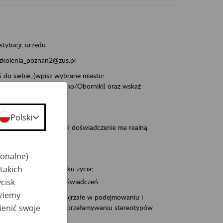
stytucji, urzędu.
szkolenia_poznan2@zus.pl
do siebie_(wpisz wybrane miasto:
ia/Śrem/Środa/Gniezno/Oborniki) oraz wskaż
Polski
, że wiek jest atutem, a doświadczenie ma realną
jonalne)
takich
po pięćdziesiątym roku życia;
cisk
 kariery i przyszłych świadczeń.
dziemy
cyjne wspiera osoby dojrzałe w podejmowaniu i
ienić swoje
baniu o zdrowie oraz przełamywaniu stereotypów