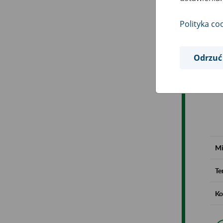
Polityka co
Odrzuć
Mi
Te
Ko