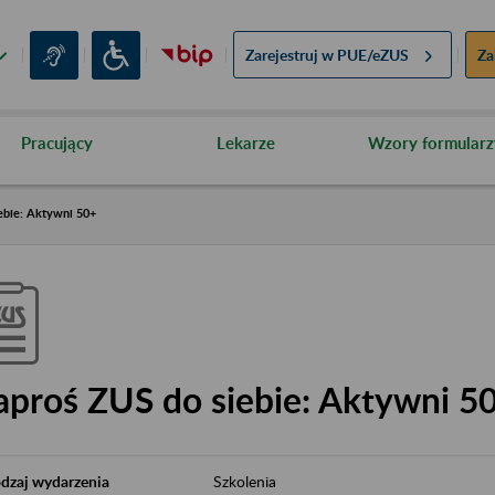
Zarejestruj w
PUE/eZUS
Za
Pracujący
Lekarze
Wzory formularz
ebie: Aktywni 50+
aproś ZUS do siebie: Aktywni 5
dzaj wydarzenia
Szkolenia