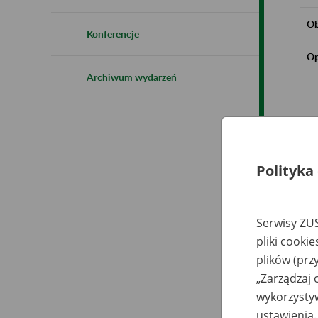
Ob
Konferencje
Op
Archiwum wydarzeń
Polityka
Serwisy ZUS
pliki cooki
plików (prz
„Zarządzaj 
wykorzystyw
ustawienia.