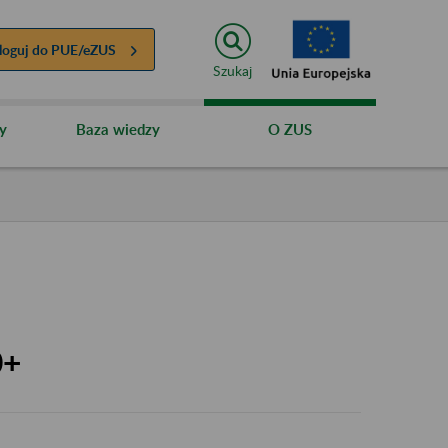
loguj do
PUE/eZUS
Szukaj
y
Baza wiedzy
O ZUS
0+