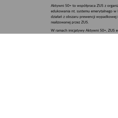
Aktywni 50+ to współpraca ZUS z organi
edukowania nt. systemu emerytalnego w 
działań z obszaru prewencji wypadkowej i 
realizowanej przez ZUS.
W ramach inicjatywy Aktywni 50+, ZUS e
jak zbudowany jest system emerytalny
jak zwiększyć emeryturę,
czy można pracować na emeryturze,
jak skorzystać z programów prewencji
leczniczej prowadzonej przez ZUS.
ejscowość
Poznań, Konin, Koło, Turek, Słupca, Wrześ
rmin wydarzenia
2026.03.16
-
2026.12.30
ntakt
szkolenia_poznan2@zus.pl