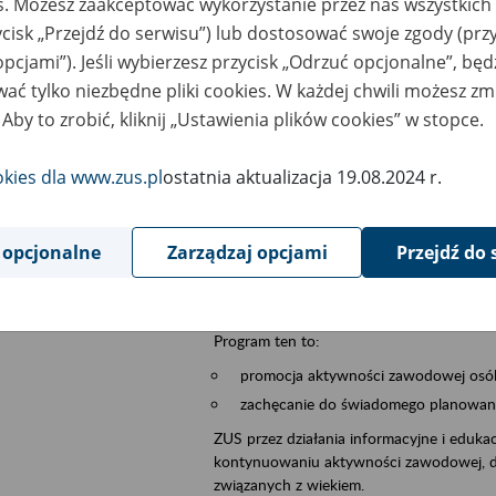
es. Możesz zaakceptować wykorzystanie przez nas wszystkich 
ycisk „Przejdź do serwisu”) lub dostosować swoje zgody (przy
szar merytoryczny
płatnicy, ubezpieczeni, świadczeniobiorcy
opcjami”). Jeśli wybierzesz przycisk „Odrzuć opcjonalne”, bę
ać tylko niezbędne pliki cookies. W każdej chwili możesz zm
is wydarzenia
Szkolenie stacjonarne w siedzibie firmy, in
 Aby to zrobić, kliknij „Ustawienia plików cookies” w stopce.
Zgłoszenia przyjmujemy na adres e-mail: 
W temacie wiadomości wpisz: Zaproś ZUS 
okies dla www.zus.pl
ostatnia aktualizacja 19.08.2024 r.
Poznań/Konin/Koło/Turek/Słupca/Wrześn
proponowaną datę szkolenia.
 opcjonalne
Zarządzaj opcjami
Przejdź do 
Aktywni 50+ to inicjatywa, która pokazuje
wartość.
Program ten to:
promocja aktywności zawodowej osób 
zachęcanie do świadomego planowania
ZUS przez działania informacyjne i eduka
kontynuowaniu aktywności zawodowej, d
związanych z wiekiem.