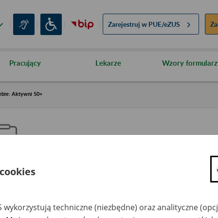
Zarejestruj w
PUE/eZUS
Za
Pracujący
Lekarze
Wzory formularz
ebie: Aktywni 50+
 cookies
aproś ZUS do siebie: Aktywni 5
 wykorzystują techniczne (niezbędne) oraz analityczne (opc
dzaj wydarzenia
Szkolenia