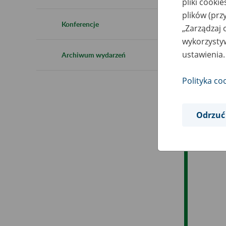
pliki cooki
plików (prz
Ob
Konferencje
„Zarządzaj 
wykorzystyw
Op
ustawienia.
Archiwum wydarzeń
Polityka co
Odrzuć