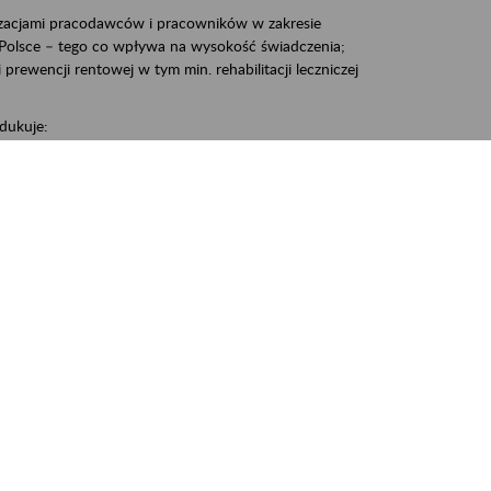
zacjami pracodawców i pracowników w zakresie
Polsce – tego co wpływa na wysokość świadczenia;
prewencji rentowej w tym min. rehabilitacji leczniczej
dukuje:
 w Polsce,
 wypadkowej i prewencji rentowej w tym z rehabilitacji
nia, Śrem, Środa, Gniezno, Oborniki