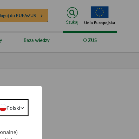
loguj do
PUE/eZUS
Szukaj
y
Baza wiedzy
O ZUS
Polski
0+
jonalne)