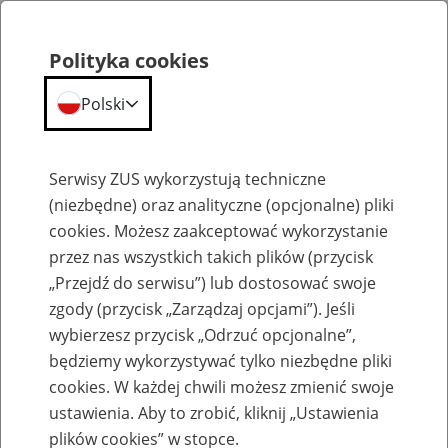
Polityka cookies
Polski
Menu
Szukaj
Serwisy ZUS wykorzystują techniczne
(niezbędne) oraz analityczne (opcjonalne) pliki
cookies. Możesz zaakceptować wykorzystanie
Szkolenia
przez nas wszystkich takich plików (przycisk
„Przejdź do serwisu”) lub dostosować swoje
zgody (przycisk „Zarządzaj opcjami”). Jeśli
wybierzesz przycisk „Odrzuć opcjonalne”,
będziemy wykorzystywać tylko niezbędne pliki
cookies. W każdej chwili możesz zmienić swoje
Zaproś ZUS do siebie: Aktywni 50+
ustawienia. Aby to zrobić, kliknij „Ustawienia
plików cookies” w stopce.