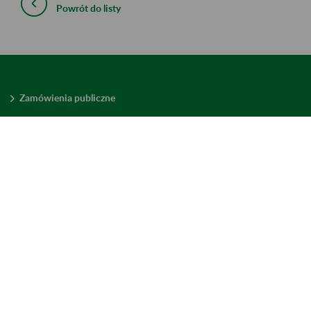
Powrót do listy
Zamówienia publiczne
Oferty pracy w ZUS
Praktyki i staże w ZUS
Konkursy ofert
Mienie zbędne
Mapa serwisu
Deklaracja dostępności
Ustawienia plików cookies