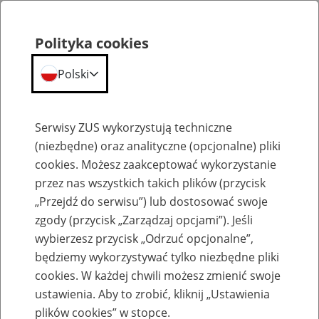
Polityka cookies
Polski
Menu
Szukaj
Serwisy ZUS wykorzystują techniczne
(niezbędne) oraz analityczne (opcjonalne) pliki
cookies. Możesz zaakceptować wykorzystanie
Szkolenia
przez nas wszystkich takich plików (przycisk
„Przejdź do serwisu”) lub dostosować swoje
zgody (przycisk „Zarządzaj opcjami”). Jeśli
wybierzesz przycisk „Odrzuć opcjonalne”,
będziemy wykorzystywać tylko niezbędne pliki
cookies. W każdej chwili możesz zmienić swoje
Zaproś ZUS do siebie: Aktywni 50+
ustawienia. Aby to zrobić, kliknij „Ustawienia
plików cookies” w stopce.