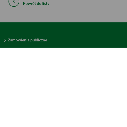
Powrót do listy
Zamówienia publiczne
Oferty pracy w ZUS
Praktyki i staże w ZUS
Konkursy ofert
Mienie zbędne
Mapa serwisu
Deklaracja dostępności
Ustawienia plików cookies