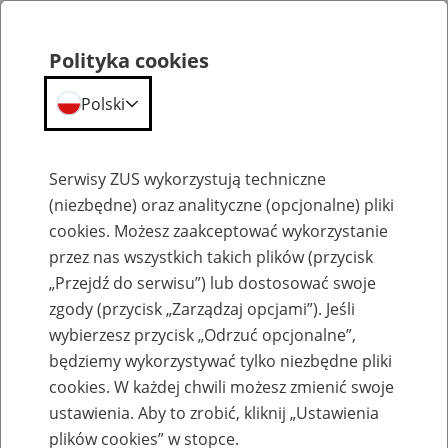
Polityka cookies
Polski
Menu
Szukaj
Serwisy ZUS wykorzystują techniczne
(niezbędne) oraz analityczne (opcjonalne) pliki
cookies. Możesz zaakceptować wykorzystanie
Szkolenia
przez nas wszystkich takich plików (przycisk
„Przejdź do serwisu”) lub dostosować swoje
zgody (przycisk „Zarządzaj opcjami”). Jeśli
wybierzesz przycisk „Odrzuć opcjonalne”,
będziemy wykorzystywać tylko niezbędne pliki
cookies. W każdej chwili możesz zmienić swoje
Zaproś ZUS do siebie: Aktywni 50+
ustawienia. Aby to zrobić, kliknij „Ustawienia
plików cookies” w stopce.