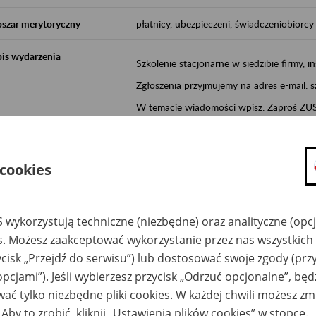
szar merytoryczny
płatnicy, ubezpieczeni, świadczeniobiorcy
is wydarzenia
Szkolenie stacjonarne w siedzibie firmy, in
Zgłoszenia przyjmujemy na adres e-mail: 
W temacie wiadomości wpisz: Zaproś ZUS 
Poznań/Konin/Koło/Turek/Słupca/Wrześn
proponowaną datę szkolenia.
 cookies
Aktywni 50+ to inicjatywa, która pokazuje
wartość.
Program ten to:
 wykorzystują techniczne (niezbędne) oraz analityczne (opc
es. Możesz zaakceptować wykorzystanie przez nas wszystkich 
promocja aktywności zawodowej osób 
ycisk „Przejdź do serwisu”) lub dostosować swoje zgody (przy
zachęcanie do świadomego planowania
opcjami”). Jeśli wybierzesz przycisk „Odrzuć opcjonalne”, bę
ZUS przez działania informacyjne i eduka
ać tylko niezbędne pliki cookies. W każdej chwili możesz zm
kontynuowaniu aktywności zawodowej, d
związanych z wiekiem.
 Aby to zrobić, kliknij „Ustawienia plików cookies” w stopce.