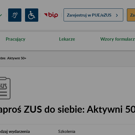
Zarejestruj w
PUE/eZUS
Za
Pracujący
Lekarze
Wzory formularz
ebie: Aktywni 50+
aproś ZUS do siebie: Aktywni 5
dzaj wydarzenia
Szkolenia