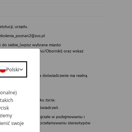
stytucji, urzędu.
szkolenia_poznan2@zus.pl
do siebie_(wpisz wybrane miasto:
ia/Śrem/Środa/Gniezno/Oborniki) oraz wskaż
Polski
, że wiek jest atutem, a doświadczenie ma realną
jonalne)
takich
po pięćdziesiątym roku życia;
cisk
 kariery i przyszłych świadczeń.
dziemy
cyjne wspiera osoby dojrzałe w podejmowaniu i
ienić swoje
baniu o zdrowie oraz przełamywaniu stereotypów