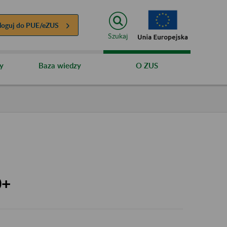
loguj do
PUE/eZUS
Szukaj
y
Baza wiedzy
O ZUS
0+