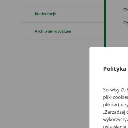
Ob
Konferencje
Op
Archiwum wydarzeń
Polityka
Serwisy ZUS
pliki cooki
plików (prz
„Zarządzaj 
wykorzystyw
ustawienia.