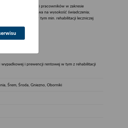
zacjami pracodawców i pracowników w zakresie
Polsce – tego co wpływa na wysokość świadczenia;
prewencji rentowej w tym min. rehabilitacji leczniczej
serwisu
dukuje:
 w Polsce,
 wypadkowej i prewencji rentowej w tym z rehabilitacji
nia, Śrem, Środa, Gniezno, Oborniki