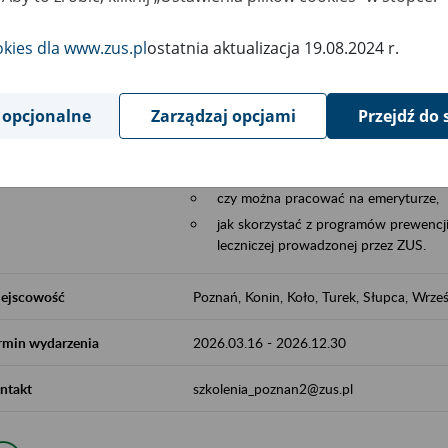
Aktywni 50+ to współpraca ZUS z organi
edukowania nt. systemu emerytalnego w 
okies dla www.zus.pl
ostatnia aktualizacja 19.08.2024 r.
działań z obszaru prewencji wypadkowej i 
realizowanej przez ZUS.
 opcjonalne
Zarządzaj opcjami
Przejdź do 
W ramach inicjatywy Aktywni 50+, ZUS e
jak zbudowany jest system emerytalny
jak zwiększyć emeryturę,
czy można pracować na emeryturze,
jak skorzystać z programów prewencji
leczniczej prowadzonej przez ZUS.
ejscowość
Poznań, Konin, Koło, Turek, Słupca, Wrześ
rmin wydarzenia
2026.03.16
-
2026.12.30
ntakt
szkolenia_poznan2@zus.pl