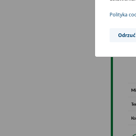
Polityka co
Odrzuć
Mi
Te
Ko