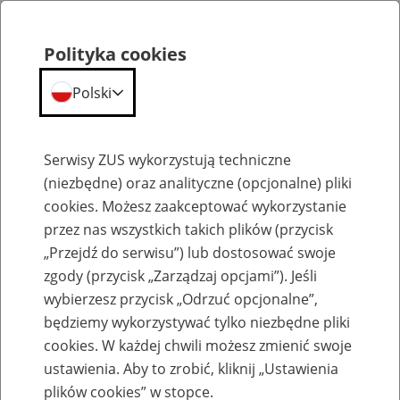
Polityka cookies
Polski
Menu
Szukaj
Serwisy ZUS wykorzystują techniczne
(niezbędne) oraz analityczne (opcjonalne) pliki
cookies. Możesz zaakceptować wykorzystanie
Szkolenia
przez nas wszystkich takich plików (przycisk
„Przejdź do serwisu”) lub dostosować swoje
zgody (przycisk „Zarządzaj opcjami”). Jeśli
wybierzesz przycisk „Odrzuć opcjonalne”,
będziemy wykorzystywać tylko niezbędne pliki
cookies. W każdej chwili możesz zmienić swoje
Zaproś ZUS do siebie: Aktywni 50+
ustawienia. Aby to zrobić, kliknij „Ustawienia
plików cookies” w stopce.