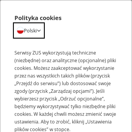
Polityka cookies
Polski
Menu
Szukaj
Serwisy ZUS wykorzystują techniczne
(niezbędne) oraz analityczne (opcjonalne) pliki
cookies. Możesz zaakceptować wykorzystanie
Szkolenia
przez nas wszystkich takich plików (przycisk
„Przejdź do serwisu”) lub dostosować swoje
zgody (przycisk „Zarządzaj opcjami”). Jeśli
wybierzesz przycisk „Odrzuć opcjonalne”,
będziemy wykorzystywać tylko niezbędne pliki
cookies. W każdej chwili możesz zmienić swoje
Zaproś ZUS do siebie: Aktywni 50+
ustawienia. Aby to zrobić, kliknij „Ustawienia
plików cookies” w stopce.