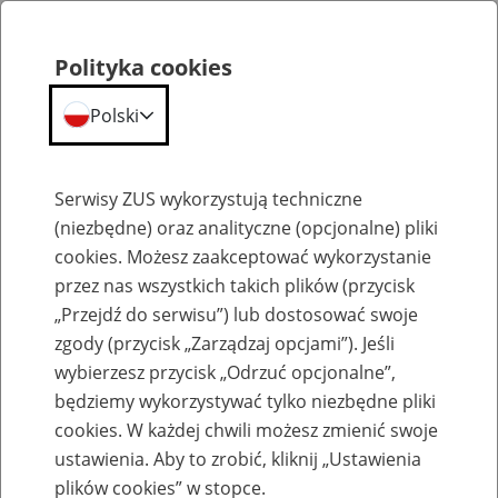
Polityka cookies
Polski
Menu
Szukaj
Serwisy ZUS wykorzystują techniczne
(niezbędne) oraz analityczne (opcjonalne) pliki
cookies. Możesz zaakceptować wykorzystanie
Szkolenia
przez nas wszystkich takich plików (przycisk
„Przejdź do serwisu”) lub dostosować swoje
zgody (przycisk „Zarządzaj opcjami”). Jeśli
wybierzesz przycisk „Odrzuć opcjonalne”,
będziemy wykorzystywać tylko niezbędne pliki
cookies. W każdej chwili możesz zmienić swoje
Zaproś ZUS do siebie: Aktywni 50+
ustawienia. Aby to zrobić, kliknij „Ustawienia
plików cookies” w stopce.