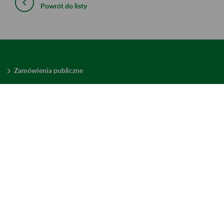
Powrót do listy
Zamówienia publiczne
Oferty pracy w ZUS
Praktyki i staże w ZUS
Konkursy ofert
Mienie zbędne
Mapa serwisu
Deklaracja dostępności
Ustawienia plików cookies