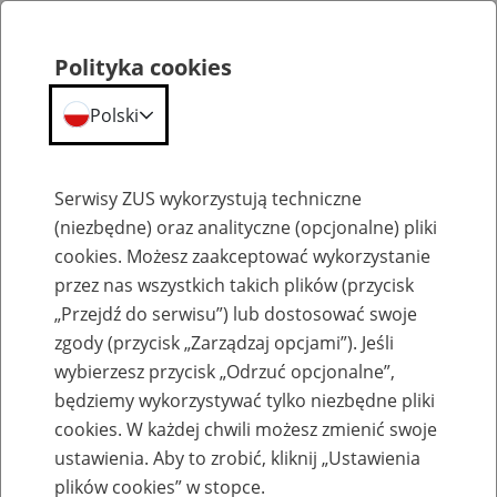
Polityka cookies
Polski
Menu
Szukaj
Serwisy ZUS wykorzystują techniczne
(niezbędne) oraz analityczne (opcjonalne) pliki
cookies. Możesz zaakceptować wykorzystanie
Szkolenia
przez nas wszystkich takich plików (przycisk
„Przejdź do serwisu”) lub dostosować swoje
zgody (przycisk „Zarządzaj opcjami”). Jeśli
wybierzesz przycisk „Odrzuć opcjonalne”,
będziemy wykorzystywać tylko niezbędne pliki
cookies. W każdej chwili możesz zmienić swoje
Zaproś ZUS do siebie: Aktywni 50+
ustawienia. Aby to zrobić, kliknij „Ustawienia
plików cookies” w stopce.