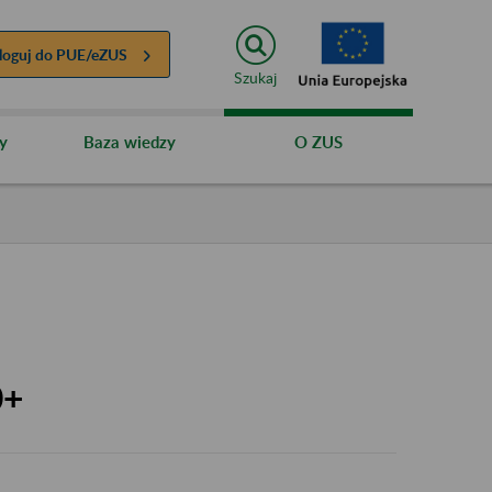
loguj do
PUE/eZUS
Szukaj
y
Baza wiedzy
O ZUS
0+