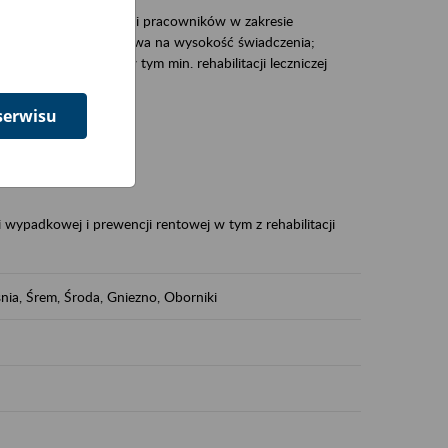
zacjami pracodawców i pracowników w zakresie
Polsce – tego co wpływa na wysokość świadczenia;
prewencji rentowej w tym min. rehabilitacji leczniczej
serwisu
dukuje:
 w Polsce,
 wypadkowej i prewencji rentowej w tym z rehabilitacji
nia, Śrem, Środa, Gniezno, Oborniki