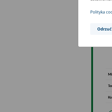
Polityka co
Odrzuć
Mi
Te
Ko