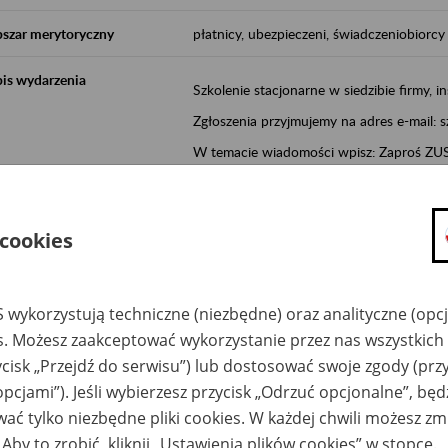
szar merytoryczny
płatnicy, ubezpieczeni, świadczeniobiorcy
is wydarzenia
Szkolenie stacjonarne w siedzibie firmy, in
Zgłoszenia przyjmujemy na adres e-mail: 
W temacie wiadomości wpisz: Zaproś ZUS 
Poznań/Konin/Koło/Turek/Słupca/Wrześn
proponowaną datę szkolenia.
 cookies
Aktywni 50+ to inicjatywa, która pokazuje
wartość.
Program ten to:
 wykorzystują techniczne (niezbędne) oraz analityczne (opc
es. Możesz zaakceptować wykorzystanie przez nas wszystkich 
promocja aktywności zawodowej osób 
ycisk „Przejdź do serwisu”) lub dostosować swoje zgody (przy
zachęcanie do świadomego planowania
opcjami”). Jeśli wybierzesz przycisk „Odrzuć opcjonalne”, bę
ZUS przez działania informacyjne i eduka
ać tylko niezbędne pliki cookies. W każdej chwili możesz zm
kontynuowaniu aktywności zawodowej, d
związanych z wiekiem.
 Aby to zrobić, kliknij „Ustawienia plików cookies” w stopce.