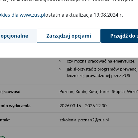
Aktywni 50+ to współpraca ZUS z organi
edukowania nt. systemu emerytalnego w 
okies dla www.zus.pl
ostatnia aktualizacja 19.08.2024 r.
działań z obszaru prewencji wypadkowej i 
realizowanej przez ZUS.
 opcjonalne
Zarządzaj opcjami
Przejdź do 
W ramach inicjatywy Aktywni 50+, ZUS e
jak zbudowany jest system emerytalny
jak zwiększyć emeryturę,
czy można pracować na emeryturze,
jak skorzystać z programów prewencji
leczniczej prowadzonej przez ZUS.
ejscowość
Poznań, Konin, Koło, Turek, Słupca, Wrześ
rmin wydarzenia
2026.03.16
-
2026.12.30
ntakt
szkolenia_poznan2@zus.pl