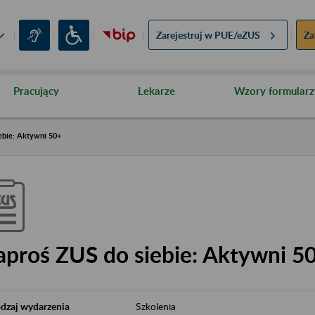
Zarejestruj w
PUE/eZUS
Za
Pracujący
Lekarze
Wzory formularz
ebie: Aktywni 50+
aproś ZUS do siebie: Aktywni 5
dzaj wydarzenia
Szkolenia