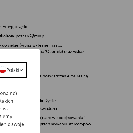
stytucji, urzędu.
szkolenia_poznan2@zus.pl
do siebie_(wpisz wybrane miasto:
ia/Śrem/Środa/Gniezno/Oborniki) oraz wskaż
Polski
, że wiek jest atutem, a doświadczenie ma realną
jonalne)
takich
po pięćdziesiątym roku życia;
cisk
 kariery i przyszłych świadczeń.
dziemy
cyjne wspiera osoby dojrzałe w podejmowaniu i
ienić swoje
baniu o zdrowie oraz przełamywaniu stereotypów