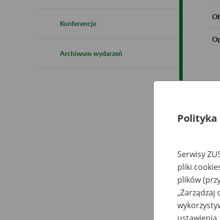
Ob
Konferencje
Op
Archiwum wydarzeń
Polityka
Serwisy ZUS
pliki cooki
plików (prz
„Zarządzaj 
wykorzystyw
ustawienia.