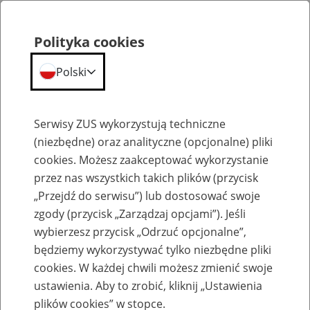
Polityka cookies
Polski
Menu
Szukaj
Serwisy ZUS wykorzystują techniczne
(niezbędne) oraz analityczne (opcjonalne) pliki
cookies. Możesz zaakceptować wykorzystanie
Szkolenia
przez nas wszystkich takich plików (przycisk
„Przejdź do serwisu”) lub dostosować swoje
zgody (przycisk „Zarządzaj opcjami”). Jeśli
wybierzesz przycisk „Odrzuć opcjonalne”,
będziemy wykorzystywać tylko niezbędne pliki
cookies. W każdej chwili możesz zmienić swoje
Zaproś ZUS do siebie: Aktywni 50+
ustawienia. Aby to zrobić, kliknij „Ustawienia
plików cookies” w stopce.