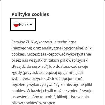
Polityka cookies
Polski
Menu
Szukaj
Serwisy ZUS wykorzystują techniczne
(niezbędne) oraz analityczne (opcjonalne) pliki
cookies. Możesz zaakceptować wykorzystanie
Szkolenia
przez nas wszystkich takich plików (przycisk
„Przejdź do serwisu”) lub dostosować swoje
zgody (przycisk „Zarządzaj opcjami”). Jeśli
wybierzesz przycisk „Odrzuć opcjonalne”,
będziemy wykorzystywać tylko niezbędne pliki
cookies. W każdej chwili możesz zmienić swoje
Zaproś ZUS do siebie: Aktywni 50+
ustawienia. Aby to zrobić, kliknij „Ustawienia
plików cookies” w stopce.