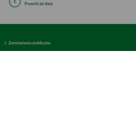
Powrót do listy
Zamówienia publiczne
Oferty pracy w ZUS
Praktyki i staże w ZUS
Konkursy ofert
Mienie zbędne
Mapa serwisu
Deklaracja dostępności
Ustawienia plików cookies