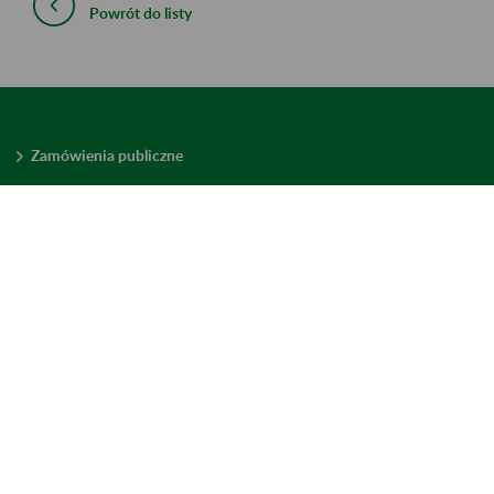
Powrót do listy
Zamówienia publiczne
Oferty pracy w ZUS
Praktyki i staże w ZUS
Konkursy ofert
Mienie zbędne
Mapa serwisu
Deklaracja dostępności
Ustawienia plików cookies