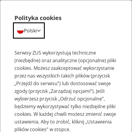
Polityka cookies
Polski
Menu
Szukaj
Serwisy ZUS wykorzystują techniczne
(niezbędne) oraz analityczne (opcjonalne) pliki
cookies. Możesz zaakceptować wykorzystanie
Szkolenia
przez nas wszystkich takich plików (przycisk
„Przejdź do serwisu”) lub dostosować swoje
zgody (przycisk „Zarządzaj opcjami”). Jeśli
wybierzesz przycisk „Odrzuć opcjonalne”,
będziemy wykorzystywać tylko niezbędne pliki
cookies. W każdej chwili możesz zmienić swoje
Zaproś ZUS do siebie: Aktywni 50+
ustawienia. Aby to zrobić, kliknij „Ustawienia
plików cookies” w stopce.