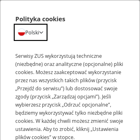
Polityka cookies
Polski
Menu
Szukaj
Serwisy ZUS wykorzystują techniczne
(niezbędne) oraz analityczne (opcjonalne) pliki
cookies. Możesz zaakceptować wykorzystanie
Szkolenia
przez nas wszystkich takich plików (przycisk
„Przejdź do serwisu”) lub dostosować swoje
zgody (przycisk „Zarządzaj opcjami”). Jeśli
wybierzesz przycisk „Odrzuć opcjonalne”,
będziemy wykorzystywać tylko niezbędne pliki
cookies. W każdej chwili możesz zmienić swoje
Zaproś ZUS do siebie: Aktywni 50+
ustawienia. Aby to zrobić, kliknij „Ustawienia
plików cookies” w stopce.