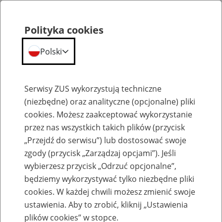
Polityka cookies
Polski
Menu
Szukaj
Serwisy ZUS wykorzystują techniczne
(niezbędne) oraz analityczne (opcjonalne) pliki
cookies. Możesz zaakceptować wykorzystanie
Szkolenia
przez nas wszystkich takich plików (przycisk
„Przejdź do serwisu”) lub dostosować swoje
zgody (przycisk „Zarządzaj opcjami”). Jeśli
wybierzesz przycisk „Odrzuć opcjonalne”,
będziemy wykorzystywać tylko niezbędne pliki
cookies. W każdej chwili możesz zmienić swoje
Zaproś ZUS do siebie: Aktywni 50+
ustawienia. Aby to zrobić, kliknij „Ustawienia
plików cookies” w stopce.