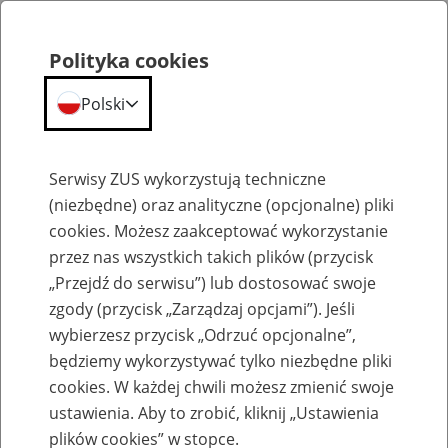
Polityka cookies
Polski
Menu
Szukaj
Serwisy ZUS wykorzystują techniczne
(niezbędne) oraz analityczne (opcjonalne) pliki
cookies. Możesz zaakceptować wykorzystanie
Szkolenia
przez nas wszystkich takich plików (przycisk
„Przejdź do serwisu”) lub dostosować swoje
zgody (przycisk „Zarządzaj opcjami”). Jeśli
wybierzesz przycisk „Odrzuć opcjonalne”,
będziemy wykorzystywać tylko niezbędne pliki
cookies. W każdej chwili możesz zmienić swoje
Zaproś ZUS do siebie: Aktywni 50+
ustawienia. Aby to zrobić, kliknij „Ustawienia
plików cookies” w stopce.