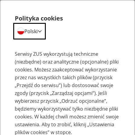
Polityka cookies
Polski
Menu
Szukaj
Serwisy ZUS wykorzystują techniczne
(niezbędne) oraz analityczne (opcjonalne) pliki
cookies. Możesz zaakceptować wykorzystanie
Szkolenia
przez nas wszystkich takich plików (przycisk
„Przejdź do serwisu”) lub dostosować swoje
zgody (przycisk „Zarządzaj opcjami”). Jeśli
wybierzesz przycisk „Odrzuć opcjonalne”,
będziemy wykorzystywać tylko niezbędne pliki
cookies. W każdej chwili możesz zmienić swoje
Zaproś ZUS do siebie: Aktywni 50+
ustawienia. Aby to zrobić, kliknij „Ustawienia
plików cookies” w stopce.