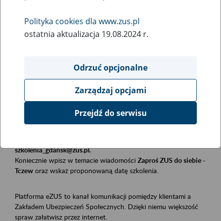
Polityka cookies dla www.zus.pl
Rodzaj wydarzenia
ostatnia aktualizacja 19.08.2024 r.
Szkolenia
Obszar merytoryczny
Odrzuć opcjonalne
Płatnicy, ubezpieczeni, świadczeniobiorcy
Zarządzaj opcjami
Opis wydarzenia
Przejdź do serwisu
Szkolenie stacjonarne w siedzibie firmy, instytucji, urzędu.
Zgłoszenia przyjmujemy mailowo pod adresem
szkolenia_gdansk@zus.pl.
Koniecznie wpisz w temacie wiadomości
Zaproś ZUS do siebie -
Tczew
oraz wskaż proponowaną datę szkolenia.
Platforma eZUS to kanał komunikacji pomiędzy klientami a
Zakładem Ubezpieczeń Społecznych. Dzięki niemu większość
spraw załatwisz przez internet.