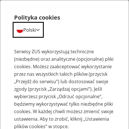
Polityka cookies
Polski
Menu
Szukaj
Serwisy ZUS wykorzystują techniczne
(niezbędne) oraz analityczne (opcjonalne) pliki
cookies. Możesz zaakceptować wykorzystanie
Szkolenia
przez nas wszystkich takich plików (przycisk
„Przejdź do serwisu”) lub dostosować swoje
zgody (przycisk „Zarządzaj opcjami”). Jeśli
wybierzesz przycisk „Odrzuć opcjonalne”,
będziemy wykorzystywać tylko niezbędne pliki
cookies. W każdej chwili możesz zmienić swoje
Zaproś ZUS do siebie: eZUS, wizyty
ustawienia. Aby to zrobić, kliknij „Ustawienia
rezerwowane, e-wizyty, Aktywni 50+
plików cookies” w stopce.