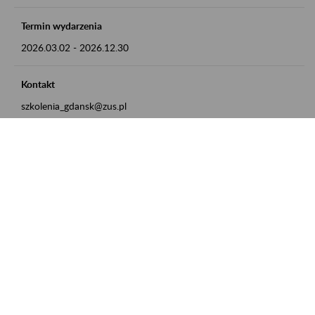
Termin wydarzenia
2026.03.02
-
2026.12.30
Kontakt
szkolenia_gdansk@zus.pl
Powrót do listy
Zamówienia publiczne
Oferty pracy w ZUS
Praktyki i staże w ZUS